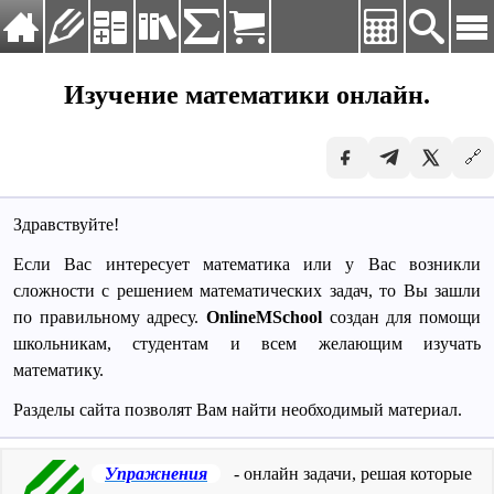
Язык:
Русский
Изучение математики онлайн.
Deutsch
Главная
English
🔗
Упражнения
Español
Français
Калькуляторы
Русский
Здравствуйте!
Справочник
Українська
Если Вас интересует математика или у Вас возникли
Таблицы и формулы
сложности с решением математических задач, то Вы зашли
по правильному адресу.
OnlineMSchool
создан для помощи
Заказать решение
школьникам, студентам и всем желающим изучать
математику.
Разделы сайта позволят Вам найти необходимый материал.
Упражнения
- онлайн задачи, решая которые