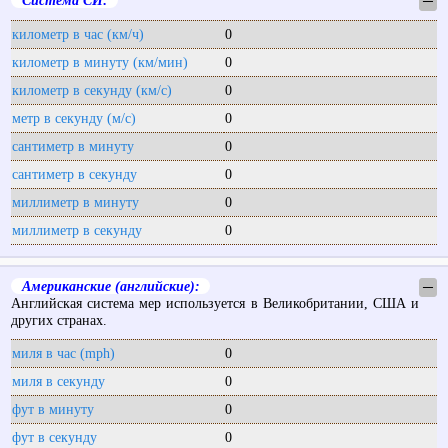
Система СИ:
─
километр в час (км/ч)
0
километр в минуту (км/мин)
0
километр в секунду (км/с)
0
метр в секунду (м/с)
0
сантиметр в минуту
0
сантиметр в секунду
0
миллиметр в минуту
0
миллиметр в секунду
0
Американские (английские):
─
Английская система мер используется в Великобритании, США и
других странах.
миля в час (mph)
0
миля в секунду
0
фут в минуту
0
фут в секунду
0