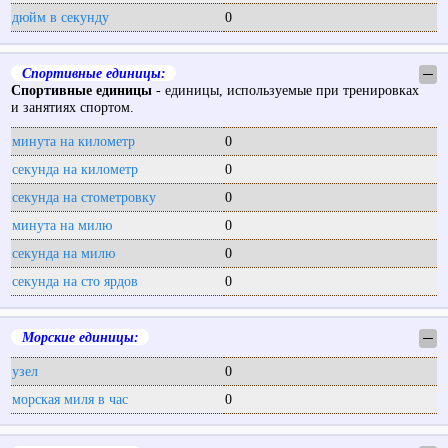
дюйм в секунду
0
Спортивные единицы:
─
Спортивные единицы
- единицы, используемые при тренировках
и занятиях спортом.
минута на километр
0
секунда на километр
0
секунда на стометровку
0
минута на милю
0
секунда на милю
0
секунда на сто ярдов
0
Морские единицы:
─
узел
0
морская миля в час
0