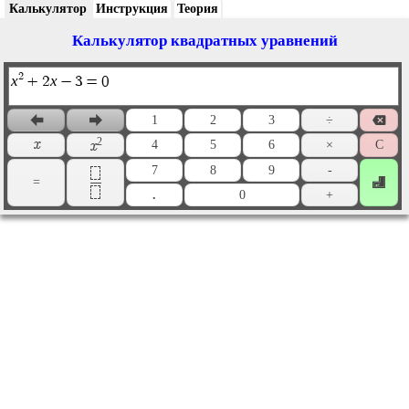
Калькулятор
Инструкция
Теория
Калькулятор квадратных уравнений
2
x
x
+
2
−
3
=
0
1
2
3
÷



2
x
4
5
6
×
С
x
7
8
9
-
=

.
0
+