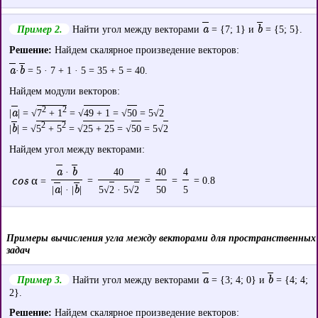
a
b
Пример 2.
Найти угол между векторами
= {7; 1} и
= {5; 5}.
Решение:
Найдем скалярное произведение векторов:
a
b
·
= 5 · 7 + 1 · 5 = 35 + 5 = 40.
Найдем модули векторов:
2
2
a
|
| = √
7
+ 1
= √
49 + 1
= √
50
= 5√
2
2
2
b
|
| = √
5
+ 5
= √
25 + 25
= √
50
= 5√
2
Найдем угол между векторами:
a
b
·
40
40
4
cos α
=
=
=
= 0.8
=
a
b
|
| · |
|
5√
2
· 5√
2
50
5
Примеры вычисления угла между векторами для пространственных
задач
a
b
Пример 3.
Найти угол между векторами
= {3; 4; 0} и
= {4; 4;
2}.
Решение:
Найдем скалярное произведение векторов: