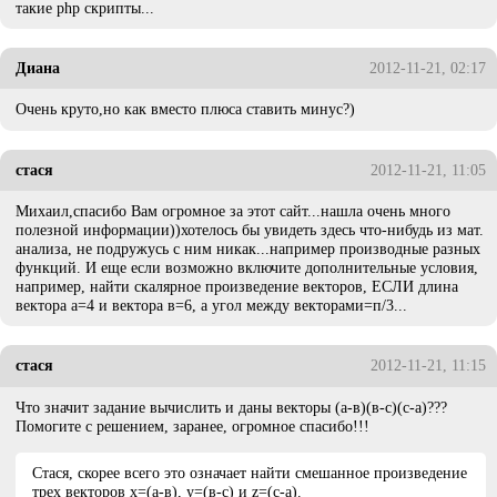
такие php скрипты...
Диана
2012-11-21, 02:17
Очень круто,но как вместо плюса ставить минус?)
стася
2012-11-21, 11:05
Михаил,спасибо Вам огромное за этот сайт...нашла очень много
полезной информации))хотелось бы увидеть здесь что-нибудь из мат.
анализа, не подружусь с ним никак...например производные разных
функций. И еще если возможно включите дополнительные условия,
например, найти скалярное произведение векторов, ЕСЛИ длина
вектора а=4 и вектора в=6, а угол между векторами=п/3...
стася
2012-11-21, 11:15
Что значит задание вычислить и даны векторы (а-в)(в-с)(с-а)???
Помогите с решением, заранее, огромное спасибо!!!
Стася, скорее всего это означает найти смешанное произведение
трех векторов x=(а-в), y=(в-с) и z=(с-а).