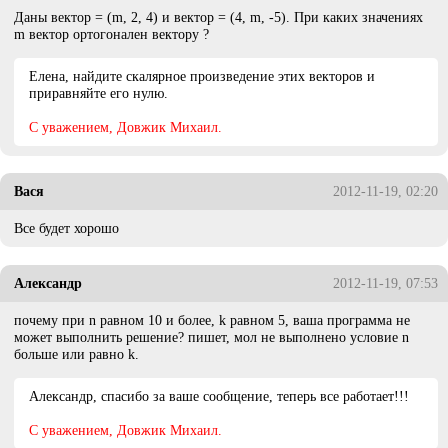
Даны вектор = (m, 2, 4) и вектор = (4, m, -5). При каких значениях
m вектор ортогонален вектору ?
Елена, найдите скалярное произведение этих векторов и
приравняйте его нулю.
C уважением, Довжик Михаил.
Вася
2012-11-19, 02:20
Все будет хорошо
Александр
2012-11-19, 07:53
почему при n равном 10 и более, k равном 5, ваша программа не
может выполнить решение? пишет, мол не выполнено условие n
больше или равно k.
Александр, спасибо за ваше сообщение, теперь все работает!!!
C уважением, Довжик Михаил.