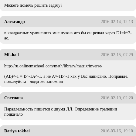
Можете помочь решить задачу?
Александр
2016-02-14, 12:13
в квадратных уравнениях мне нужна что бы он решал через D1=k^2-
ac.
Mikhail
2016-02-15, 07:29
http://ru.onlinemschool.com/math/library/matrix/inverse/
(AB)^-1 = B^-1A^-1, а не A^-1B^-1 как у Вас написано. Поправьте,
пожалуйста - люди же запомнят
Светлана
2016-02-19, 02:20
Параллельность пишется с двумя ЛЛ. Определение трапеции
подкачало
Dariya tokbai
2016-03-16, 19:10