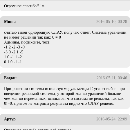
Огpомное спасибо!!!☺
Миша
2016-05-10, 00:28
считаю такой однородную СЛАУ, получаю ответ: Система уравнений
не имеет решений так как: 0 ≠ 0
Админы, пофиксите, тест:
-1 2 -2 -3 -9
-3 0 -2 1 -5
1 0 -1 1 -2
0 1 0 -1 -1
Богдан
2016-05-11, 00:46
При решении системы используя модуль метода Гаусса есть баг: при
введении решаемой системы, у которой кол-во уравнений больше
чем кол-во переменных, всплывает что система не решаема, так как
0!=0, притом из матрицы результата видно что СЛАУ решено.
Артур
2016-05-24, 22:09
Огромное спасибо автору веб-сервиса