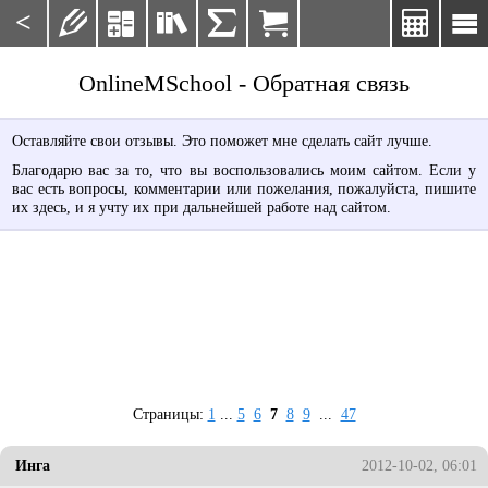
<







OnlineMSchool - Обратная связь
Оставляйте свои отзывы. Это поможет мне сделать сайт лучше.
Благодарю вас за то, что вы воспользовались моим сайтом. Если у
вас есть вопросы, комментарии или пожелания, пожалуйста, пишите
их здесь, и я учту их при дальнейшей работе над сайтом.
Страницы:
1
...
5
6
7
8
9
...
47
Инга
2012-10-02, 06:01