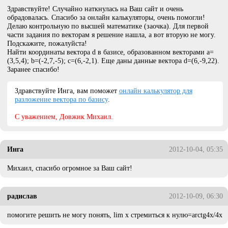
Здравствуйте! Случайно наткнулась на Ваш сайт и очень
обрадовалась. Спасибо за онлайн калькуляторы, очень помогли!
Делаю контрольную по высшей математике (заочка). Для первой
части задания по векторам я решение нашла, а вот вторую не могу.
Подскажите, пожалуйста!
Найти координаты вектора d в базисе, образованном векторами a=
(3,5,4); b=(-2,7,-5); c=(6,-2,1). Еще даны данные вектора d=(6,-9,22).
Заранее спасибо!
Здравствуйте Инга, вам поможет
онлайн калькулятор для
разложение вектора по базису
.
C уважением, Довжик Михаил.
Инга
2012-10-04, 05:35
Михаил, спасибо огромное за Ваш сайт!
радислав
2012-10-09, 06:30
помогите решить не могу понять, lim х стремиться к нулю=arctg4x/4x