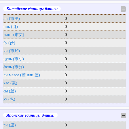
Китайские единицы длины:
─
ли (市里)
0
инь (引)
0
жанг (市丈)
0
бу (步)
0
чи (市尺)
0
цунь (市寸)
0
фень (市分)
0
ли малое (釐 или 厘)
0
хао (毫)
0
сы (丝)
0
ху (忽)
0
Японские единицы длины:
─
ри (里)
0