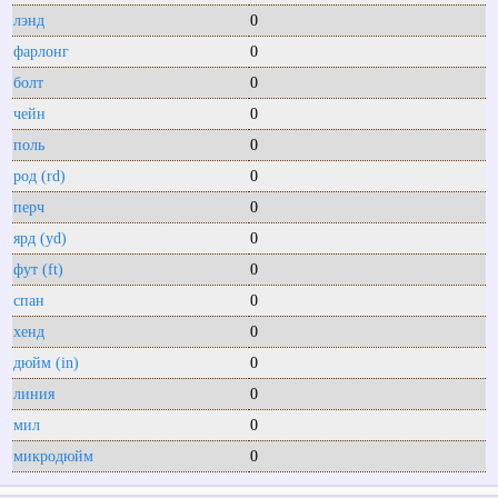
лэнд
0
фарлонг
0
болт
0
чейн
0
поль
0
род (rd)
0
перч
0
ярд (yd)
0
фут (ft)
0
спан
0
хенд
0
дюйм (in)
0
линия
0
мил
0
микродюйм
0