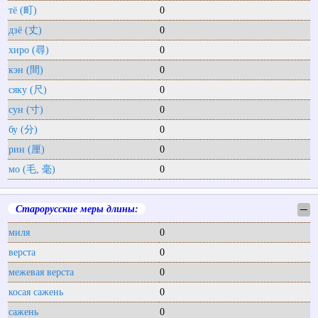
тё (町)
0
дзё (丈)
0
хиро (尋)
0
кэн (間)
0
сяку (尺)
0
сун (寸)
0
бу (分)
0
рин (厘)
0
мо (毛, 毫)
0
Старорусские меры длины:
─
миля
0
верста
0
межевая верста
0
косая сажень
0
сажень
0