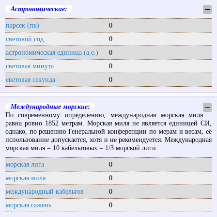
Астрономические:
─
парсек (пк)
0
световой год
0
астрономическая единица (а.е.)
0
световая минута
0
световая секунда
0
Международные морские:
─
По современному определению, международная морская миля
равна ровно 1852 метрам. Морская миля не является единицей СИ,
однако, по решению Генеральной конференции по мерам и весам, её
использование допускается, хотя и не рекомендуется. Международная
морская миля = 10 кабельтовых = 1/3 морской лиги.
морская лига
0
морская миля
0
международный кабельтов
0
морская сажень
0