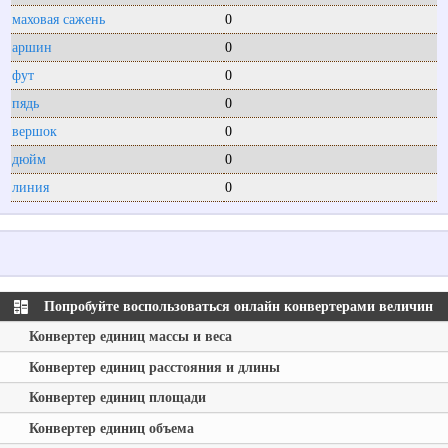
маховая сажень
0
аршин
0
фут
0
пядь
0
вершок
0
дюйм
0
линия
0
Попробуйте воспользоваться онлайн конвертерами величин
Конвертер единиц массы и веса
Конвертер единиц расстояния и длины
Конвертер единиц площади
Конвертер единиц объема