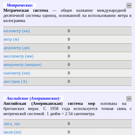
Метрические:
─
Метрическая система
— общее название международной
десятичной системы единиц, основанной на использовании метра и
килограмма.
километр (км)
0
метр (м)
0
дециметр (дм)
0
миллиметр (мм)
0
микрометр (микрон)
0
нанометр (нм)
0
ангстрем (А)
0
Английские (Американские):
─
Английская (Американская) система мер
основана на
британских мерах. С 1958 года используется точная связь с
метрической системой: 1 дюйм = 2.54 сантиметра.
лига, лье
0
миля (mi)
0