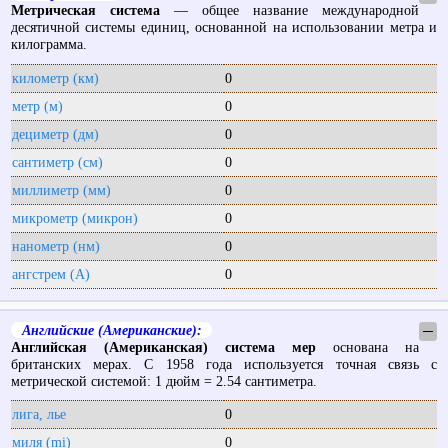
Метрическая система
— общее название международной
десятичной системы единиц, основанной на использовании метра и
килограмма.
километр (км)
0
метр (м)
0
дециметр (дм)
0
сантиметр (см)
0
миллиметр (мм)
0
микрометр (микрон)
0
нанометр (нм)
0
ангстрем (А)
0
Английские (Американские):
─
Английская (Американская) система мер
основана на
британских мерах. С 1958 года используется точная связь с
метрической системой: 1 дюйм = 2.54 сантиметра.
лига, лье
0
миля (mi)
0