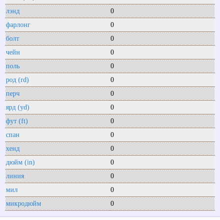
лэнд
0
фарлонг
0
болт
0
чейн
0
поль
0
род (rd)
0
перч
0
ярд (yd)
0
фут (ft)
0
спан
0
хенд
0
дюйм (in)
0
линия
0
мил
0
микродюйм
0