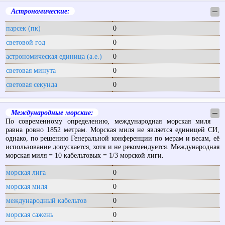
Астрономические:
─
парсек (пк)
0
световой год
0
астрономическая единица (а.е.)
0
световая минута
0
световая секунда
0
Международные морские:
─
По современному определению, международная морская миля
равна ровно 1852 метрам. Морская миля не является единицей СИ,
однако, по решению Генеральной конференции по мерам и весам, её
использование допускается, хотя и не рекомендуется. Международная
морская миля = 10 кабельтовых = 1/3 морской лиги.
морская лига
0
морская миля
0
международный кабельтов
0
морская сажень
0