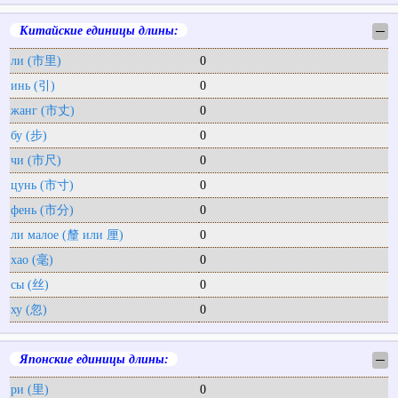
Китайские единицы длины:
─
ли (市里)
0
инь (引)
0
жанг (市丈)
0
бу (步)
0
чи (市尺)
0
цунь (市寸)
0
фень (市分)
0
ли малое (釐 или 厘)
0
хао (毫)
0
сы (丝)
0
ху (忽)
0
Японские единицы длины:
─
ри (里)
0