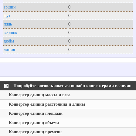
аршин
0
фут
0
пядь
0
вершок
0
дюйм
0
линия
0
Попробуйте воспользоваться онлайн конвертерами величин
Конвертер единиц массы и веса
Конвертер единиц расстояния и длины
Конвертер единиц площади
Конвертер единиц объема
Конвертер единиц времени