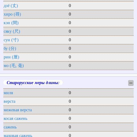
дзё (丈)
0
хиро (尋)
0
кэн (間)
0
сяку (尺)
0
сун (寸)
0
бу (分)
0
рин (厘)
0
мо (毛, 毫)
0
Старорусские меры длины:
─
миля
0
верста
0
межевая верста
0
косая сажень
0
сажень
0
маховая сажень
0