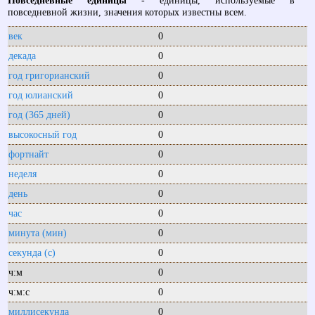
Повседневные единицы
- единицы, используемые в
повседневной жизни, значения которых известны всем.
век
0
декада
0
год григорианский
0
год юлианский
0
год (365 дней)
0
высокосный год
0
фортнайт
0
неделя
0
день
0
час
0
минута (мин)
0
секунда (с)
0
ч:м
0
ч:м:с
0
миллисекунда
0