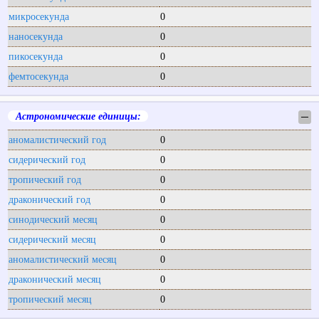
микросекунда
0
наносекунда
0
пикосекунда
0
фемтосекунда
0
Астрономические единицы:
─
аномалистический год
0
сидерический год
0
тропический год
0
драконический год
0
синодический месяц
0
сидерический месяц
0
аномалистический месяц
0
драконический месяц
0
тропический месяц
0