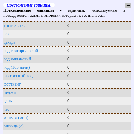
Повседневные единицы:
─
Повседневные единицы
- единицы, используемые в
повседневной жизни, значения которых известны всем.
тысячелетие
0
век
0
декада
0
год григорианский
0
год юлианский
0
год (365 дней)
0
высокосный год
0
фортнайт
0
неделя
0
день
0
час
0
минута (мин)
0
секунда (с)
0