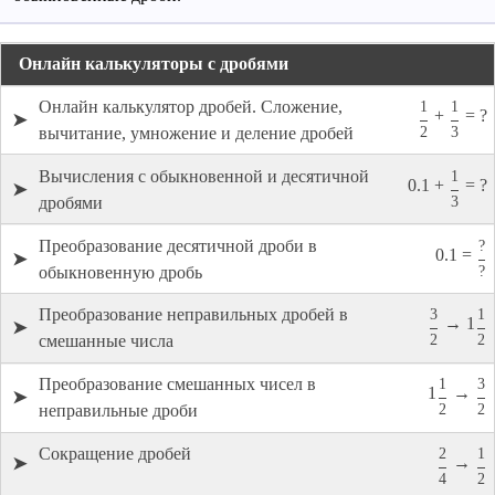
Онлайн калькуляторы с дробями
Онлайн калькулятор дробей. Сложение,
1
1
+
= ?
➤
2
3
вычитание, умножение и деление дробей
Вычисления с обыкновенной и десятичной
1
0.1 +
= ?
➤
3
дробями
Преобразование десятичной дроби в
?
0.1 =
➤
?
обыкновенную дробь
Преобразование неправильных дробей в
3
1
→ 1
➤
2
2
смешанные числа
Преобразование смешанных чисел в
1
3
1
→
➤
2
2
неправильные дроби
Сокращение дробей
2
1
→
➤
4
2