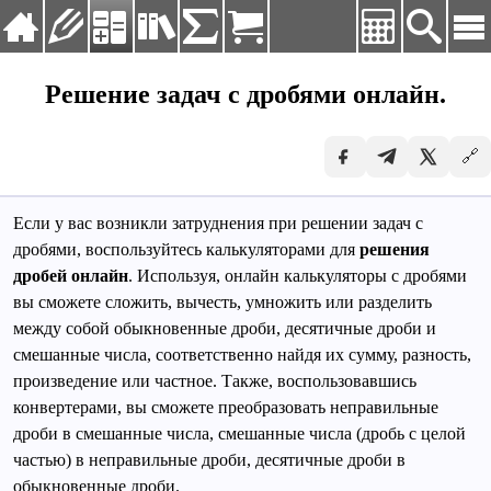
Язык:
Русский
Решение задач с дробями онлайн.
Deutsch
Главная
English
🔗
Упражнения
Español
Français
Калькуляторы
Русский
Если у вас возникли затруднения при решении задач с
Справочник
Українська
дробями, воспользуйтесь калькуляторами для
решения
дробей онлайн
. Используя, онлайн калькуляторы с дробями
Таблицы и формулы
вы сможете сложить, вычесть, умножить или разделить
Заказать решение
между собой обыкновенные дроби, десятичные дроби и
смешанные числа, соответственно найдя их сумму, разность,
произведение или частное. Также, воспользовавшись
конвертерами, вы сможете преобразовать неправильные
дроби в смешанные числа, смешанные числа (дробь с целой
частью) в неправильные дроби, десятичные дроби в
обыкновенные дроби.