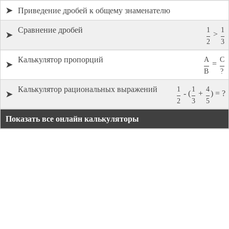
➤
Приведение дробей к общему знаменателю
Сравнение дробей
1
1
>
➤
2
3
Калькулятор пропорций
A
C
=
➤
B
?
Калькулятор рациональных выражений
1
1
4
- (
+
) = ?
➤
2
3
5
Показать все онлайн калькуляторы