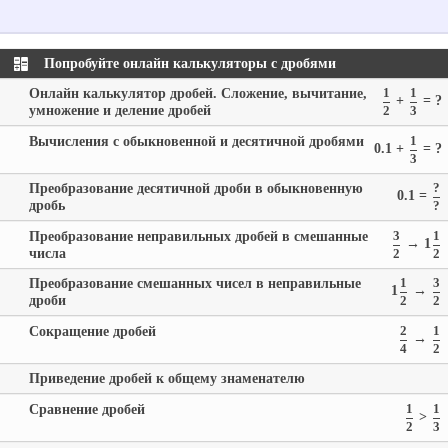
Попробуйте онлайн калькуляторы с дробями
Онлайн калькулятор дробей. Сложение, вычитание,
1
1
+
= ?
умножение и деление дробей
2
3
Вычисления с обыкновенной и десятичной дробями
1
0.1 +
= ?
3
Преобразование десятичной дроби в обыкновенную
?
0.1 =
дробь
?
Преобразование неправильных дробей в смешанные
3
1
→ 1
числа
2
2
Преобразование смешанных чисел в неправильные
1
3
1
→
дроби
2
2
Сокращение дробей
2
1
→
4
2
Приведение дробей к общему знаменателю
Сравнение дробей
1
1
>
2
3