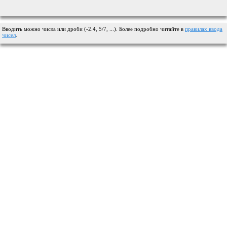
Вводить можно числа или дроби (-2.4, 5/7, ...). Более подробно читайте в
правилах ввода
чисел
.