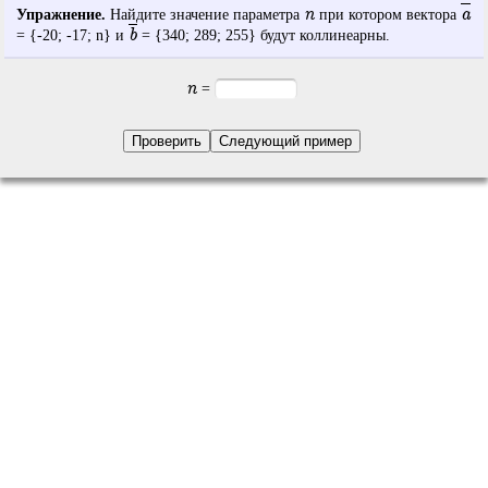
n
a
Упражнение.
Найдите значение параметра
при котором вектора
b
= {
-20
;
-17
;
n
} и
= {
340
;
289
;
255
} будут коллинеарны.
n
=