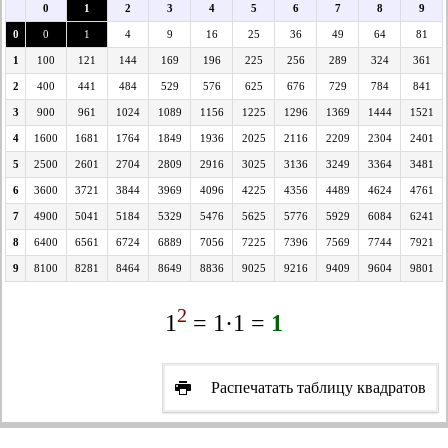
0
1
2
3
4
5
6
7
8
9
0
0
1
4
9
16
25
36
49
64
81
1
100
121
144
169
196
225
256
289
324
361
2
400
441
484
529
576
625
676
729
784
841
3
900
961
1024
1089
1156
1225
1296
1369
1444
1521
4
1600
1681
1764
1849
1936
2025
2116
2209
2304
2401
5
2500
2601
2704
2809
2916
3025
3136
3249
3364
3481
6
3600
3721
3844
3969
4096
4225
4356
4489
4624
4761
7
4900
5041
5184
5329
5476
5625
5776
5929
6084
6241
8
6400
6561
6724
6889
7056
7225
7396
7569
7744
7921
9
8100
8281
8464
8649
8836
9025
9216
9409
9604
9801
2
1
= 1·1 =
1
Распечатать таблицу квадратов
