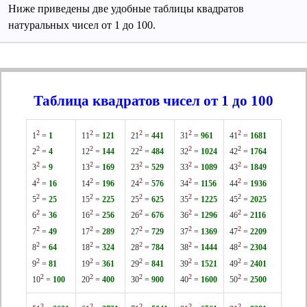
Ниже приведены две удобные таблицы квадратов
натуральных чисел от 1 до 100.
Таблица квадратов чисел от 1 до 100
2
2
2
2
2
1
=
1
11
=
121
21
=
441
31
=
961
41
=
1681
2
2
2
2
2
2
=
4
12
=
144
22
=
484
32
=
1024
42
=
1764
2
2
2
2
2
3
=
9
13
=
169
23
=
529
33
=
1089
43
=
1849
2
2
2
2
2
4
=
16
14
=
196
24
=
576
34
=
1156
44
=
1936
2
2
2
2
2
5
=
25
15
=
225
25
=
625
35
=
1225
45
=
2025
2
2
2
2
2
6
=
36
16
=
256
26
=
676
36
=
1296
46
=
2116
2
2
2
2
2
7
=
49
17
=
289
27
=
729
37
=
1369
47
=
2209
2
2
2
2
2
8
=
64
18
=
324
28
=
784
38
=
1444
48
=
2304
2
2
2
2
2
9
=
81
19
=
361
29
=
841
39
=
1521
49
=
2401
2
2
2
2
2
10
=
100
20
=
400
30
=
900
40
=
1600
50
=
2500
2
2
2
2
2