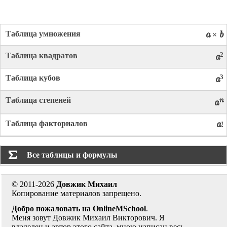
Таблица умножения
a
b
×
2
Таблица квадратов
a
3
Таблица кубов
a
Таблица степеней
n
a
Таблица факториалов
a
!
Все таблицы и формулы

© 2011-2026
Довжик Михаил
Копирование материалов запрещено.
Добро пожаловать на OnlineMSchool
.
Меня зовут Довжик Михаил Викторович. Я
владелец и автор этого сайта, мною написан весь