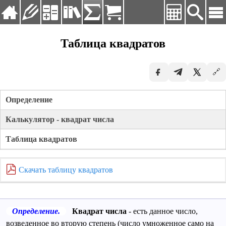
Язык:
Русский
Таблица квадратов
Deutsch
Главная
English
🔗
Упражнения
Español
Français
Калькуляторы
Определение
Русский
Справочник
Українська
Калькулятор - квадрат числа
Таблицы и формулы
Таблица квадратов
Заказать решение
Скачать таблицу квадратов
Определение.
Квадрат числа
- есть данное число,
возведенное во вторую степень (число умноженное само на