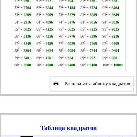
51
=
2601
61
=
3721
71
=
5041
81
=
6561
91
=
8281
2
2
2
2
2
52
=
2704
62
=
3844
72
=
5184
82
=
6724
92
=
8464
2
2
2
2
2
53
=
2809
63
=
3969
73
=
5329
83
=
6889
93
=
8649
2
2
2
2
2
54
=
2916
64
=
4096
74
=
5476
84
=
7056
94
=
8836
2
2
2
2
2
55
=
3025
65
=
4225
75
=
5625
85
=
7225
95
=
9025
2
2
2
2
2
56
=
3136
66
=
4356
76
=
5776
86
=
7396
96
=
9216
2
2
2
2
2
57
=
3249
67
=
4489
77
=
5929
87
=
7569
97
=
9409
2
2
2
2
2
58
=
3364
68
=
4624
78
=
6084
88
=
7744
98
=
9604
2
2
2
2
2
59
=
3481
69
=
4761
79
=
6241
89
=
7921
99
=
9801
2
2
2
2
2
60
=
3600
70
=
4900
80
=
6400
90
=
8100
100
=
10000
Распечатать таблицу квадратов

Таблица квадратов