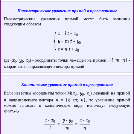
Параметрическое уравнение прямой в пространстве
Параметрические уравнения прямой могут быть записаны
следующим образом
x
l t
x
=
+
0
y
m t
y
=
+
0
z
n t
z
=
+
0
x
y
z
{l
m
n}
где (
,
,
) - координаты точки лежащей на прямой,
;
;
-
0
0
0
координаты направляющего вектора прямой.
Каноническое уравнение прямой в пространстве
x
y
z
Если известны координаты точки M(
,
,
) лежащей на прямой
0
0
0
n
{l
m
n}
и направляющего вектора
=
;
;
, то уравнение прямой
можно записать в каноническом виде, используя следующую
формулу
x
x
y
y
z
z
-
-
-
0
0
0
=
=
l
m
n