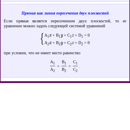
Прямая как линия пересечения двух плоскостей
Если прямая является пересечением двух плоскостей, то ее
уравнение можно задать следующей системой уравнений
x
y
z
A
+ B
+ C
+ D
= 0
1
1
1
1
x
y
z
A
+ B
+ C
+ D
= 0
2
2
2
2
при условии, что не имеет место равенство
A
B
C
1
1
1
=
=
.
A
B
C
2
2
2