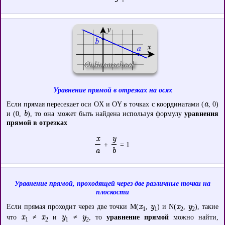
Уравнение прямой в отрезках на осях
a
Если прямая пересекает оси OX и OY в точках с координатами (
, 0)
b
и (0,
), то она может быть найдена используя формулу
уравнения
прямой в отрезках
x
y
+
= 1
a
b
Уравнение прямой, проходящей через две различные точки на
плоскости
x
y
x
y
Если прямая проходит через две точки M(
,
) и N(
,
), такие
1
1
2
2
x
x
y
y
что
≠
и
≠
, то
уравнение прямой
можно найти,
1
2
1
2