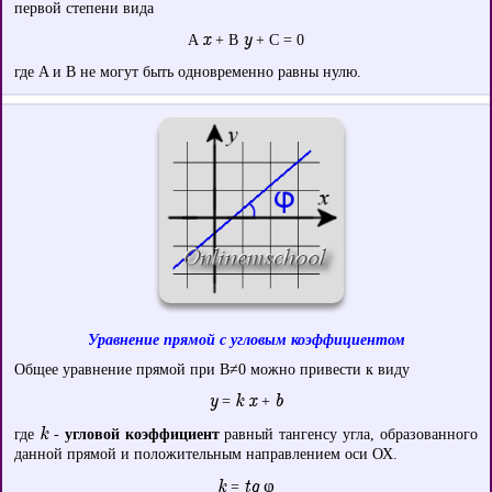
первой степени вида
x
y
A
+ B
+ C = 0
где A и B не могут быть одновременно равны нулю.
Уравнение прямой с угловым коэффициентом
Общее уравнение прямой при B≠0 можно привести к виду
y
k x
b
=
+
k
где
-
угловой коэффициент
равный тангенсу угла, образованного
данной прямой и положительным направлением оси ОХ.
k
tg φ
=