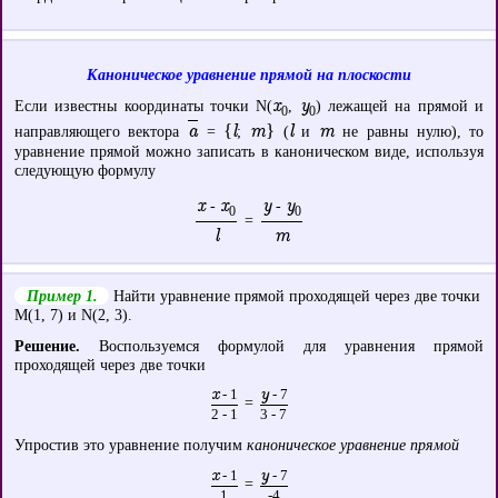
Каноническое уравнение прямой на плоскости
x
y
Если известны координаты точки N(
,
) лежащей на прямой и
0
0
a
{l
m}
l
m
направляющего вектора
=
;
(
и
не равны нулю), то
уравнение прямой можно записать в каноническом виде, используя
следующую формулу
x
x
y
y
-
-
0
0
=
l
m
Пример 1.
Найти уравнение прямой проходящей через две точки
M(1, 7) и N(2, 3).
Решение.
Воспользуемся формулой для уравнения прямой
проходящей через две точки
x
- 1
y
- 7
=
2 - 1
3 - 7
Упростив это уравнение получим
каноническое уравнение прямой
x
- 1
y
- 7
=
1
-4