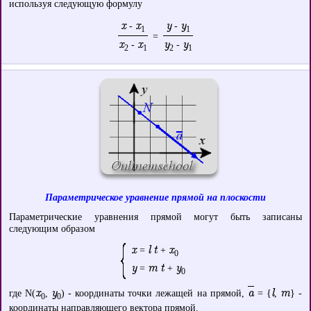
используя следующую формулу
x
x
y
y
-
-
1
1
=
x
x
y
y
-
-
2
1
2
1
Параметрическое уравнение прямой на плоскости
Параметрические уравнения прямой могут быть записаны
следующим образом
x
l t
x
=
+
0
y
m t
y
=
+
0
x
y
a
l
m
где N(
,
) - координаты точки лежащей на прямой,
= {
,
} -
0
0
координаты направляющего вектора прямой.