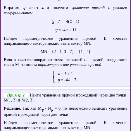
y
x
Выразим
через
и получим
уравнение прямой с угловым
коэффициентом
y
x
- 7 = -4(
- 1)
y
x
= -4
+ 11
Найдем параметрическое уравнение прямой. В качестве
направляющего вектора можно взять вектор
MN
.
MN
= {2 - 1; 3 - 7} = {1; -4}
Взяв в качестве координат точки лежащей на прямой, координаты
точки М, запишем
параметрическое уравнение прямой
x
t
=
+ 1
y
t
= -4
+ 7
Пример 2.
Найти уравнение прямой проходящей через две точки
M(1, 3) и N(2, 3).
Решение.
Так как M
- N
= 0, то невозможно записать уравнение
y
y
прямой проходящей через две точки.
Найдем параметрическое уравнение прямой. В качестве
направляющего вектора можно взять вектор
MN
.