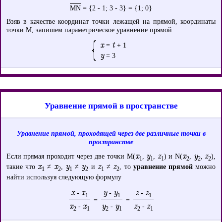
MN
= {2 - 1; 3 - 3} = {1; 0}
Взяв в качестве координат точки лежащей на прямой, координаты
точки М, запишем параметрическое уравнение прямой
x
t
=
+ 1
y
= 3
Уравнение прямой в пространстве
Уравнение прямой, проходящей через две различные точки в
пространстве
x
y
z
x
y
z
Если прямая проходит через две точки M(
,
,
) и N(
,
,
),
1
1
1
2
2
2
x
x
y
y
z
z
такие что
≠
,
≠
и
≠
, то
уравнение прямой
можно
1
2
1
2
1
2
найти используя следующую формулу
x
x
y
y
z
z
-
-
-
1
1
1
=
=
x
x
y
y
z
z
-
-
-
2
1
2
1
2
1