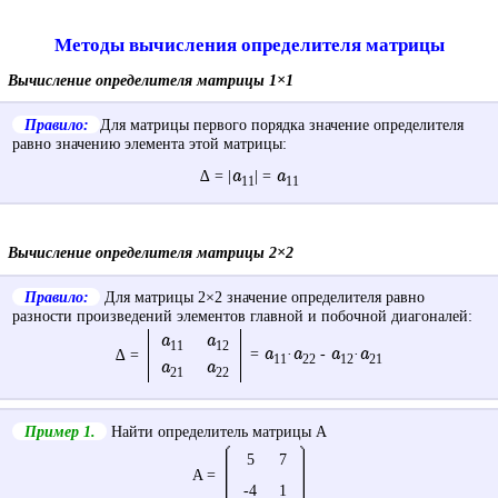
Методы вычисления определителя матрицы
Вычисление определителя матрицы 1×1
Правило:
Для матрицы первого порядка значение определителя
равно значению элемента этой матрицы:
a
a
∆ = |
| =
11
11
Вычисление определителя матрицы 2×2
Правило:
Для матрицы 2×2 значение определителя равно
разности произведений элементов главной и побочной диагоналей:
a
a
11
12
a
a
a
a
=
·
-
·
∆ =
11
22
12
21
a
a
21
22
Пример 1.
Найти определитель матрицы A
5
7
A =
-4
1