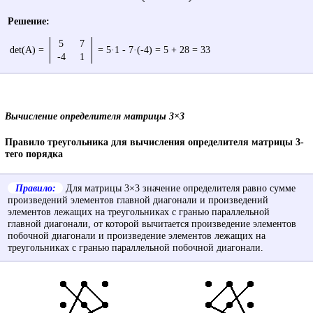
Решение:
5
7
det(A) =
= 5·1 - 7·(-4) = 5 + 28 = 33
-4
1
Вычисление определителя матрицы 3×3
Правило треугольника для вычисления определителя матрицы 3-
тего порядка
Правило:
Для матрицы 3×3 значение определителя равно сумме
произведений элементов главной диагонали и произведений
элементов лежащих на треугольниках с гранью параллельной
главной диагонали, от которой вычитается произведение элементов
побочной диагонали и произведение элементов лежащих на
треугольниках с гранью параллельной побочной диагонали.