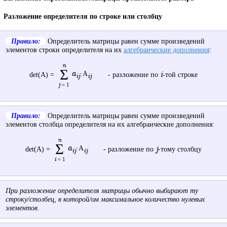
Разложение определителя по строке или столбцу
Правило:
Определитель матрицы равен сумме произведений
элементов строки определителя на их
алгебраические дополнения
:
n
Σ
a
·A
i
det(A) =
- разложение по
-той строке
ij
ij
j
= 1
Правило:
Определитель матрицы равен сумме произведений
элементов столбца определителя на их алгебраические дополнения:
n
Σ
a
·A
j
det(A) =
- разложение по
-тому столбцу
ij
ij
i
= 1
При разложение определителя матрицы обычно выбирают ту
строку/столбец, в которой/ом максимальное количество нулевых
элементов.