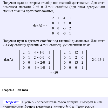
Получим нули во втором столбце под главной диагональю. Для этого
поменяем местами 2-ой и 3-тий столбцы (при этом детерминант
сменит знак на противоположный):
2
1
4
1
0
1
2
0
det(A) = -
0
0
-3
2
0
0
-8
1
Получим нули в третьем столбце под главной диагональю. Для этого
к 3-ему столбцу добавим 4-тий столбец, умноженный на 8:
2
1
4 + 1·8
1
2
1
12
1
0
1
2 + 0·8
0
0
1
2
0
det(A) = -
=
-
= -2·1·13·1
0
0
-3 + 2·8
2
0
0
13
2
0
0
-8 + 1·8
1
0
0
0
1
= -26
Теорема Лапласа
n
Теорема:
Пусть ∆ - определитель
-ого порядка. Выберем в нем
k
k < n
произвольные
строк (столбцов), причем
. Тогда сумма