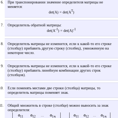
При транспонировании значение определителя матрицы не
меняется:
T
det(A) = det(A
)
Определитель обратной матрицы:
-1
-1
det(A
) = det(A)
Определитель матрицы не изменится, если к какой-то его строке
(столбцу) прибавить другую строку (столбец), умноженную на
некоторое число.
Определитель матрицы не изменится, если к какой-то его строке
(столбцу) прибавить линейную комбинации других строк
(столбцов).
Если поменять местами две строки (столбца) матрицы, то
определитель матрицы поменяет знак.
Общий множитель в строке (столбце) можно выносить за знак
определителя:
a
a
a
a
a
a
...
...
n
n
11
12
1
11
12
1