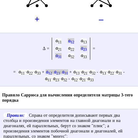
+
–
a
a
a
11
12
13
a
a
a
∆ =
=
21
22
23
a
a
a
31
32
33
a
a
a
a
a
a
a
a
a
a
a
a
=
·
·
+
·
·
+
·
·
-
·
·
-
11
22
33
12
23
31
13
21
32
13
22
31
a
a
a
a
a
a
·
·
-
·
·
11
23
32
12
21
33
Правило Саррюса для вычисления определителя матрицы 3-тего
порядка
Правило:
Справа от определителя дописывают первых два
столбца и произведения элементов на главной диагонали и на
диагоналях, ей параллельных, берут со знаком "плюс"; а
произведения элементов побочной диагонали и диагоналей, ей
параллельных, со знаком "минус":