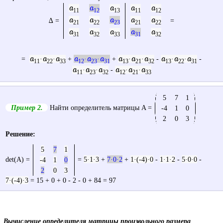
a
a
a
a
a
11
12
13
11
12
a
a
a
a
a
∆ =
=
21
22
23
21
22
a
a
a
a
a
31
32
33
31
32
a
a
a
a
a
a
a
a
a
a
a
a
=
·
·
+
·
·
+
·
·
-
·
·
-
11
22
33
12
23
31
13
21
32
13
22
31
a
a
a
a
a
a
·
·
-
·
·
11
23
32
12
21
33
5
7
1
Пример 2.
Найти определитель матрицы
A =
-4
1
0
2
0
3
Решение:
5
7
1
det(A) =
=
5·1·3
+
7·0·2
+
1·(-4)·0
-
1·1·2
-
5·0·0
-
-4
1
0
2
0
3
7·(-4)·3
= 15 + 0 + 0 - 2 - 0 + 84 = 97
Вычисление определителя матрицы произвольного размера