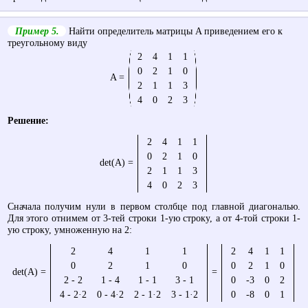
Пример 5.
Найти определитель матрицы A приведением его к
треугольному виду
2
4
1
1
0
2
1
0
A =
2
1
1
3
4
0
2
3
Решение:
2
4
1
1
0
2
1
0
det(A) =
2
1
1
3
4
0
2
3
Сначала получим нули в первом столбце под главной диагональю.
Для этого отнимем от 3-тей строки 1-ую строку, а от 4-той строки 1-
ую строку, умноженную на 2:
2
4
1
1
2
4
1
1
0
2
1
0
0
2
1
0
det(A) =
=
2 - 2
1 - 4
1 - 1
3 - 1
0
-3
0
2
4 - 2·2
0 - 4·2
2 - 1·2
3 - 1·2
0
-8
0
1