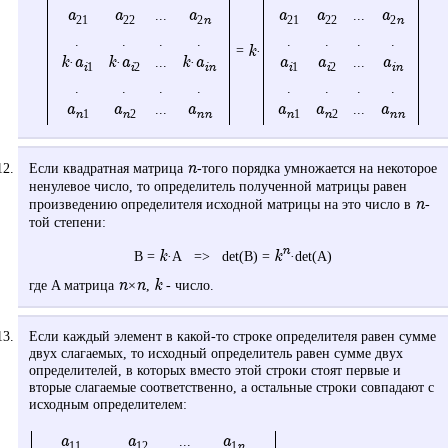
a
a
a
a
a
a
...
...
n
n
21
22
2
21
22
2
.
.
.
.
.
.
.
.
k
=
·
k
a
k
a
k
a
a
a
a
·
·
...
·
...
i
i
in
i
i
in
1
2
1
2
.
.
.
.
.
.
.
.
a
a
a
a
a
a
...
...
n
n
nn
n
n
nn
1
2
1
2
n
Если квадратная матрица
-того порядка умножается на некоторое
ненулевое число, то определитель полученной матрицы равен
n
произведению определителя исходной матрицы на это число в
-
той степени:
n
k
k
B =
·A => det(B) =
·det(A)
n
n
k
где A матрица
×
,
- число.
Если каждый элемент в какой-то строке определителя равен сумме
двух слагаемых, то исходный определитель равен сумме двух
определителей, в которых вместо этой строки стоят первые и
вторые слагаемые соответственно, а остальные строки совпадают с
исходным определителем:
a
a
a
...
n
11
12
1