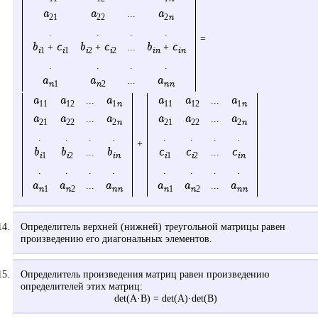
a
a
a
...
n
21
22
2
.
.
.
.
=
b
c
b
c
b
c
+
+
...
+
i
i
i
i
in
in
1
1
2
2
.
.
.
.
a
a
a
...
n
n
nn
1
2
a
a
a
a
a
a
...
...
n
n
11
12
1
11
12
1
a
a
a
a
a
a
...
...
n
n
21
22
2
21
22
2
.
.
.
.
.
.
.
.
+
b
b
b
c
c
c
...
...
i
i
in
i
i
in
1
2
1
2
.
.
.
.
.
.
.
.
a
a
a
a
a
a
...
...
n
n
nn
n
n
nn
1
2
1
2
Определитель верхней (нижней) треугольной матрицы равен
произведению его диагональных элементов.
Определитель произведения матриц равен произведению
определителей этих матриц:
det(A·B) = det(A)·det(B)