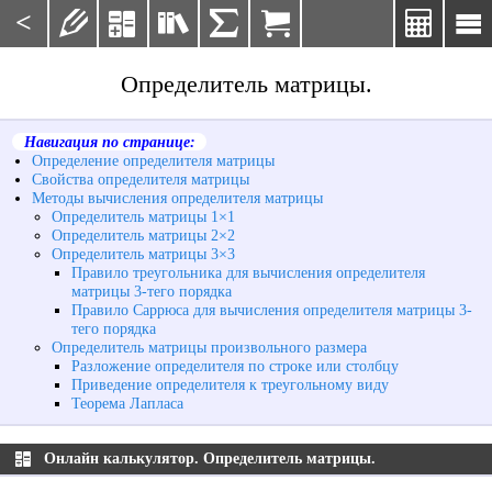
<







Определитель матрицы.
Навигация по странице:
Определение определителя матрицы
Свойства определителя матрицы
Методы вычисления определителя матрицы
Определитель матрицы 1×1
Определитель матрицы 2×2
Определитель матрицы 3×3
Правило треугольника для вычисления определителя
матрицы 3-тего порядка
Правило Саррюса для вычисления определителя матрицы 3-
тего порядка
Определитель матрицы произвольного размера
Разложение определителя по строке или столбцу
Приведение определителя к треугольному виду
Теорема Лапласа
Онлайн калькулятор. Определитель матрицы.