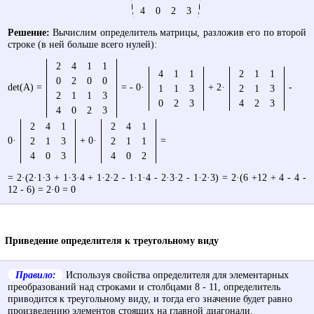
4
0
2
3
Решение:
Вычислим определитель матрицы, разложив его по второй
строке (в ней больше всего нулей):
2
4
1
1
4
1
1
2
1
1
0
2
0
0
det(A) =
=
- 0·
+
2·
-
1
1
3
2
1
3
2
1
1
3
0
2
3
4
2
3
4
0
2
3
2
4
1
2
4
1
0·
+
0·
=
2
1
3
2
1
1
4
0
3
4
0
2
= 2·(2·1·3 + 1·3·4 + 1·2·2 - 1·1·4 - 2·3·2 - 1·2·3) = 2·(6 +12 + 4 - 4 -
12 - 6) = 2·0 = 0
Приведение определителя к треугольному виду
Правило:
Используя свойства определителя для элементарных
преобразований над строками и столбцами 8 - 11, определитель
приводится к треугольному виду, и тогда его значение будет равно
произведению элементов стоящих на главной диагонали.