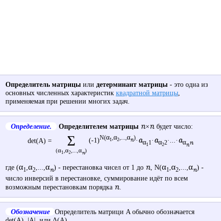
Определитель матрицы
или
детерминант матрицы
- это одна из
основных численных характеристик
квадратной матрицы
,
применяемая при решении многих задач.
n
n
Определение.
Определителем матрицы
×
будет число:
Σ
α
α
α
N(
,
,...,
)
a
a
a
(-1)
·
·
·...·
n
det(A) =
1
2
α
α
α
n
1
2
n
1
2
(
α
,
α
,...,
α
)
n
1
2
α
α
α
n
α
α
α
где (
,
,...,
) - перестановка чисел от 1 до
, N(
,
,...,
) -
n
n
1
2
1
2
число инверсий в перестановке, суммирование идёт по всем
n
возможным перестановкам порядка
.
Обозначение
Определитель матрици A обычно обозначается
det(A), |A|, или ∆(A).