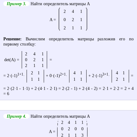
Пример 3.
Найти определитель матрицы A
2
4
1
A =
0
2
1
2
1
1
Решение:
Вычислим определитель матрицы разложив его по
первому столбцу:
2
4
1
det(A) =
0
2
1
=
2
1
1
2
1
4
1
4
1
1+1
2+1
3+1
= 2·(-1)
·
+ 0·(-1)
·
+ 2·(-1)
·
=
1
1
1
1
2
1
= 2·(2·1 - 1·1) + 2·(4·1 - 2·1) = 2·(2 - 1) + 2·(4 - 2) = 2·1 + 2·2 = 2 + 4
= 6
Пример 4.
Найти определитель матрицы A
2
4
1
1
0
2
0
0
A =
2
1
1
3