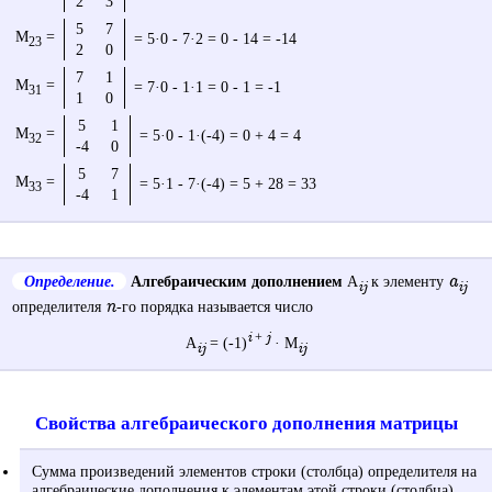
2
3
5
7
M
=
= 5·0 - 7·2 = 0 - 14 = -14
23
2
0
7
1
M
=
= 7·0 - 1·1 = 0 - 1 = -1
31
1
0
5
1
M
=
= 5·0 - 1·(-4) = 0 + 4 = 4
32
-4
0
5
7
M
=
= 5·1 - 7·(-4) = 5 + 28 = 33
33
-4
1
a
Определение.
Алгебраическим дополнением
A
к элементу
ij
ij
n
определителя
-го порядка называется число
i
j
+
A
= (-1)
· M
ij
ij
Свойства алгебраического дополнения матрицы
Сумма произведений элементов строки (столбца) определителя на
алгебраические дополнения к элементам этой строки (столбца)