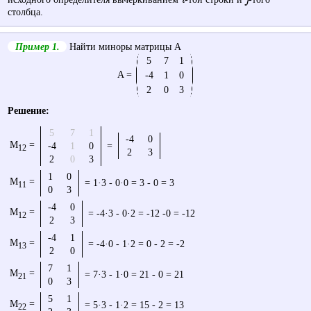
столбца.
Пример 1.
Найти миноры матрицы A
5
7
1
A =
-4
1
0
2
0
3
Решение:
5
7
1
-4
1
M
=
-4
1
0
=
13
2
0
2
0
3
1
0
M
=
= 1·3 - 0·0 = 3 - 0 = 3
11
0
3
-4
0
M
=
= -4·3 - 0·2 = -12 -0 = -12
12
2
3
-4
1
M
=
= -4·0 - 1·2 = 0 - 2 = -2
13
2
0
7
1
M
=
= 7·3 - 1·0 = 21 - 0 = 21
21
0
3
5
1
M
=
= 5·3 - 1·2 = 15 - 2 = 13
22