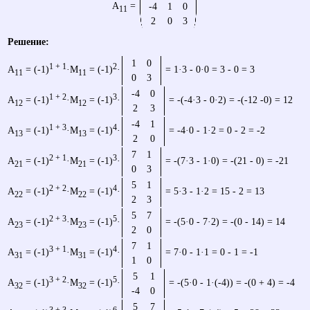
A
=
-4
1
0
11
2
0
3
Решение:
1
0
1 + 1
2
A
= (-1)
·M
= (-1)
·
= 1·3 - 0·0 = 3 - 0 = 3
11
11
0
3
-4
0
1 + 2
3
A
= (-1)
·M
= (-1)
·
= -(-4·3 - 0·2) = -(-12 -0) = 12
12
12
2
3
-4
1
1 + 3
4
A
= (-1)
·M
= (-1)
·
= -4·0 - 1·2 = 0 - 2 = -2
13
13
2
0
7
1
2 + 1
3
A
= (-1)
·M
= (-1)
·
= -(7·3 - 1·0) = -(21 - 0) = -21
21
21
0
3
5
1
2 + 2
4
A
= (-1)
·M
= (-1)
·
= 5·3 - 1·2 = 15 - 2 = 13
22
22
2
3
5
7
2 + 3
5
A
= (-1)
·M
= (-1)
·
= -(5·0 - 7·2) = -(0 - 14) = 14
23
23
2
0
7
1
3 + 1
4
A
= (-1)
·M
= (-1)
·
= 7·0 - 1·1 = 0 - 1 = -1
31
31
1
0
5
1
3 + 2
5
A
= (-1)
·M
= (-1)
·
= -(5·0 - 1·(-4)) = -(0 + 4) = -4
32
32
-4
0
5
7
3 + 3
6