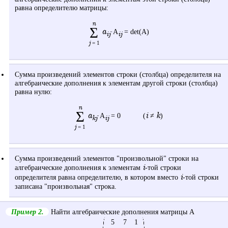
равна определителю матрицы:
n
Σ
a
·A
= det(A)
ij
ij
j
= 1
Сумма произведений элементов строки (столбца) определителя на
алгебраические дополнения к элементам другой строки (столбца)
равна нулю:
n
Σ
a
i
k
·A
= 0 (
≠
)
ij
kj
j
= 1
Сумма произведений элементов "произвольной" строки на
i
алгебраические дополнения к элементам
-той строки
i
определителя равна определителю, в котором вместо
-той строки
записана "произвольная" строка.
Пример 2.
Найти алгебраические дополнения матрицы A
5
7
1