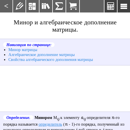
<







Минор и алгебраическое дополнение
матрицы.
Навигация по странице:
Минор матрицы
Алгебраическое дополнение матрицы
Свойства алгебраического дополнения матрицы
a
n
Определение.
Минором
M
к элементу
определителя
-го
ij
ij
n
порядка называется
определитель
(
- 1)-го порядка, полученный из
i
j
исходного определителя вычеркиванием
-той строки и
-того