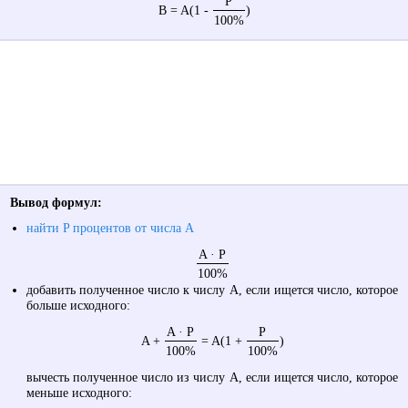
P
B = A(1 -
)
100%
Вывод формул:
найти P процентов от числа A
A · P
100%
добавить полученное число к числу A, если ищется число, которое
больше исходного:
A · P
P
A +
= A(1 +
)
100%
100%
вычесть полученное число из числу A, если ищется число, которое
меньше исходного: