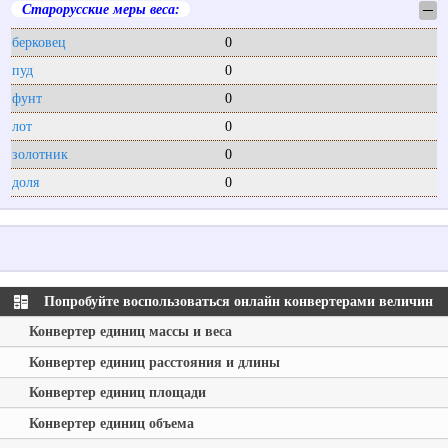
Старорусские меры веса:
─
берковец
0
пуд
0
фунт
0
лот
0
золотник
0
доля
0
Попробуйте воспользоваться онлайн конвертерами величин
Конвертер единиц массы и веса
Конвертер единиц расстояния и длины
Конвертер единиц площади
Конвертер единиц объема