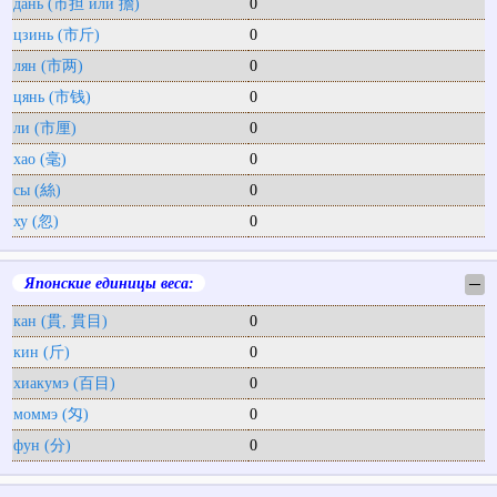
дань (市担 или 擔)
0
цзинь (市斤)
0
лян (市两)
0
цянь (市钱)
0
ли (市厘)
0
хао (毫)
0
сы (絲)
0
ху (忽)
0
Японские единицы веса:
─
кан (貫, 貫目)
0
кин (斤)
0
хиакумэ (百目)
0
моммэ (匁)
0
фун (分)
0