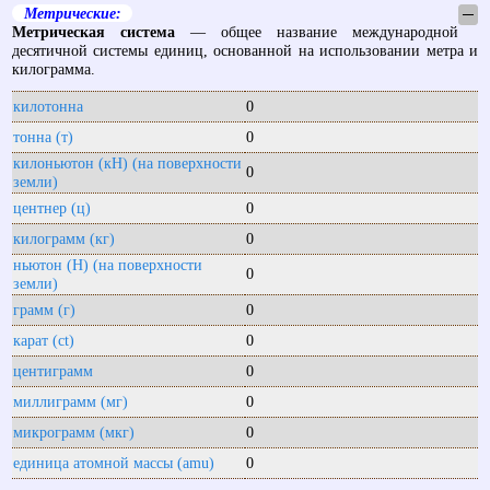
Метрические:
─
Метрическая система
— общее название международной
десятичной системы единиц, основанной на использовании метра и
килограмма.
килотонна
0
тонна (т)
0
килоньютон (кН) (на поверхности
0
земли)
центнер (ц)
0
килограмм (кг)
0
ньютон (Н) (на поверхности
0
земли)
грамм (г)
0
карат (ct)
0
центиграмм
0
миллиграмм (мг)
0
микрограмм (мкг)
0
единица атомной массы (amu)
0