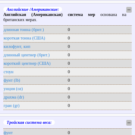
Английские /Американские:
─
Английская (Американская) система мер
основана на
британских мерах.
длинная тонна (брит.)
0
короткая тонна (США)
0
килофунт, кип
0
длинный центнер (брит.)
0
короткий центнер (США)
0
стоун
0
фунт (lb)
0
унция (oz)
0
драхма (dr)
0
гран (gr)
0
Тройская система веса:
─
фунт
0