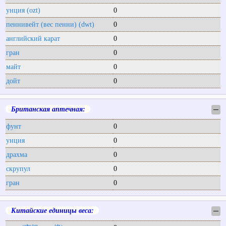
унция (ozt)
0
пеннивейт (вес пенни) (dwt)
0
английский карат
0
гран
0
майт
0
дойт
0
Британская аптечная:
─
фунт
0
унция
0
драхма
0
скрупул
0
гран
0
Китайские единицы веса:
─