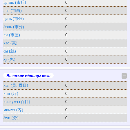
цзинь (市斤)
0
лян (市两)
0
цянь (市钱)
0
фэнь (市分)
0
ли (市厘)
0
хао (毫)
0
сы (絲)
0
ху (忽)
0
Японские единицы веса:
─
кан (貫, 貫目)
0
кин (斤)
0
хиакумэ (百目)
0
моммэ (匁)
0
фун (分)
0