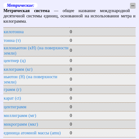
Метрические:
─
Метрическая система
— общее название международной
десятичной системы единиц, основанной на использовании метра и
килограмма.
килотонна
0
тонна (т)
0
килоньютон (кН) (на поверхности
0
земли)
центнер (ц)
0
килограмм (кг)
0
ньютон (Н) (на поверхности
0
земли)
грамм (г)
0
карат (ct)
0
центиграмм
0
миллиграмм (мг)
0
микрограмм (мкг)
0
единица атомной массы (amu)
0