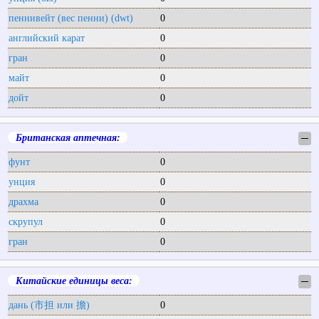
пеннивейт (вес пенни) (dwt)
0
английский карат
0
гран
0
майт
0
дойт
0
Британская аптечная:
─
фунт
0
унция
0
драхма
0
скрупул
0
гран
0
Китайские единицы веса:
─
дань (市担 или 擔)
0