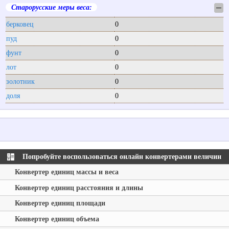
Старорусские меры веса:
─
берковец
0
пуд
0
фунт
0
лот
0
золотник
0
доля
0
Попробуйте воспользоваться онлайн конвертерами величин
Конвертер единиц массы и веса
Конвертер единиц расстояния и длины
Конвертер единиц площади
Конвертер единиц объема