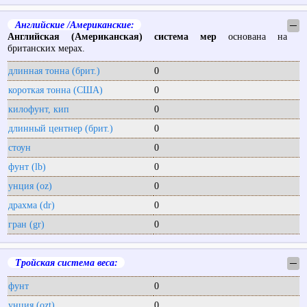
Английские /Американские:
─
Английская (Американская) система мер
основана на
британских мерах.
длинная тонна (брит.)
0
короткая тонна (США)
0
килофунт, кип
0
длинный центнер (брит.)
0
стоун
0
фунт (lb)
0
унция (oz)
0
драхма (dr)
0
гран (gr)
0
Тройская система веса:
─
фунт
0
унция (ozt)
0