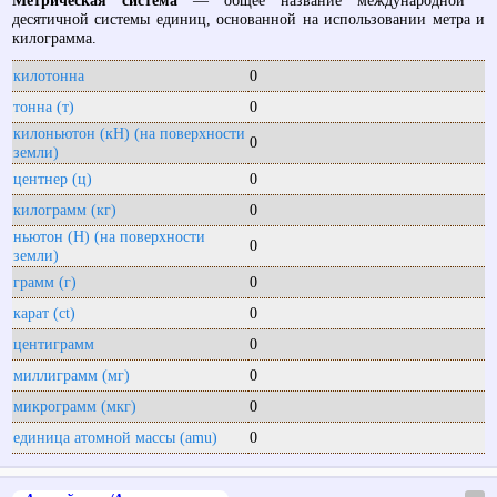
Метрическая система
— общее название международной
десятичной системы единиц, основанной на использовании метра и
килограмма.
килотонна
0
тонна (т)
0
килоньютон (кН) (на поверхности
0
земли)
центнер (ц)
0
килограмм (кг)
0
ньютон (Н) (на поверхности
0
земли)
грамм (г)
0
карат (ct)
0
центиграмм
0
миллиграмм (мг)
0
микрограмм (мкг)
0
единица атомной массы (amu)
0