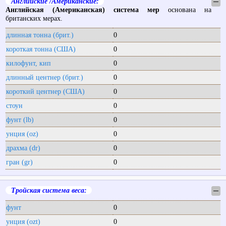
Английские /Американские:
─
Английская (Американская) система мер
основана на
британских мерах.
длинная тонна (брит.)
0
короткая тонна (США)
0
килофунт, кип
0
длинный центнер (брит.)
0
короткий центнер (США)
0
стоун
0
фунт (lb)
0
унция (oz)
0
драхма (dr)
0
гран (gr)
0
Тройская система веса:
─
фунт
0
унция (ozt)
0