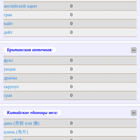
английский карат
0
гран
0
майт
0
дойт
0
Британская аптечная:
─
фунт
0
унция
0
драхма
0
скрупул
0
гран
0
Китайские единицы веса:
─
дань (市担 или 擔)
0
цзинь (市斤)
0