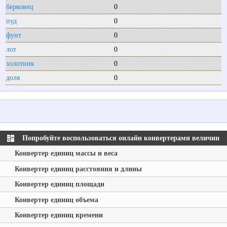
берковец
0
пуд
0
фунт
0
лот
0
золотник
0
доля
0
Попробуйте воспользоваться онлайн конвертерами величин
Конвертер единиц массы и веса
Конвертер единиц расстояния и длины
Конвертер единиц площади
Конвертер единиц объема
Конвертер единиц времени