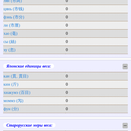
лян (市两)
0
цянь (市钱)
0
фэнь (市分)
0
ли (市厘)
0
хао (毫)
0
сы (絲)
0
ху (忽)
0
Японские единицы веса:
─
кан (貫, 貫目)
0
кин (斤)
0
хиакумэ (百目)
0
моммэ (匁)
0
фун (分)
0
Старорусские меры веса:
─