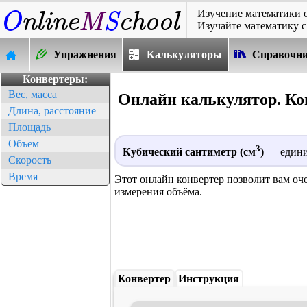
Изучение математики 
Изучайте математику с
Упражнения
Калькуляторы
Справочн
Конвертеры:
Вес, масса
Онлайн калькулятор. Ко
Длина, расстояние
Площадь
Объем
3
Кубический сантиметр (см
)
— единиц
Скорость
Время
Этот онлайн конвертер позволит вам оч
измерения объёма.
Конвертер
Инструкция