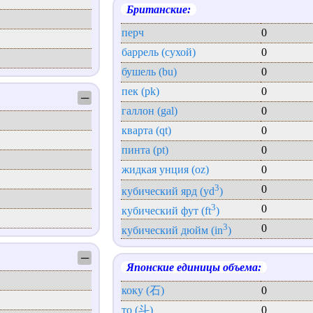
Британские:
перч
0
баррель (сухой)
0
бушель (bu)
0
пек (pk)
0
─
галлон (gal)
0
кварта (qt)
0
пинта (pt)
0
жидкая унция (oz)
0
3
0
кубический ярд (yd
)
3
0
кубический фут (ft
)
3
0
кубический дюйм (in
)
─
Японские единицы объема:
коку (石)
0
то (斗)
0