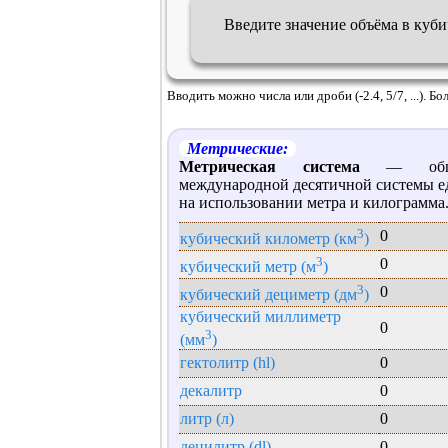
Введите значение объёма в куб
Вводить можно числа или дроби (-2.4, 5/7, ...). 
Метрические:
Метрическая система
— общее
международной десятичной системы е
на использовании метра и килограмма
3
0
кубический километр (км
)
3
0
кубический метр (м
)
3
0
кубический дециметр (дм
)
кубический миллиметр
0
3
(мм
)
гектолитр (hl)
0
декалитр
0
литр (л)
0
децилитр (dl)
0