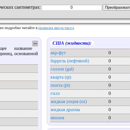
ических сантиметрах:
Более подробно читайте в
правилах ввода чисел
.
США (жидкости):
─
 название
акр-фут
0
диниц, основанной
.
баррель (нефтяной)
0
галлон (gal)
0
кварта (qt)
0
пинта (pt)
0
гилл
0
жидкая унция (oz)
0
жидкая драхма
0
миним
0