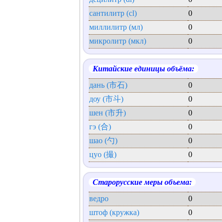
сантилитр (cl)
0
миллилитр (мл)
0
микролитр (мкл)
0
Китайские единицы объёма:
дань (市石)
0
доу (市斗)
0
шен (市升)
0
гэ (合)
0
шао (勺)
0
цуо (撮)
0
Старорусские меры объема:
ведро
0
штоф (кружка)
0