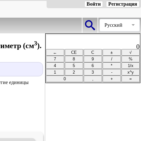
Войти
Регистрация
Русский
3
иметр (см
).
0
ругие единицы