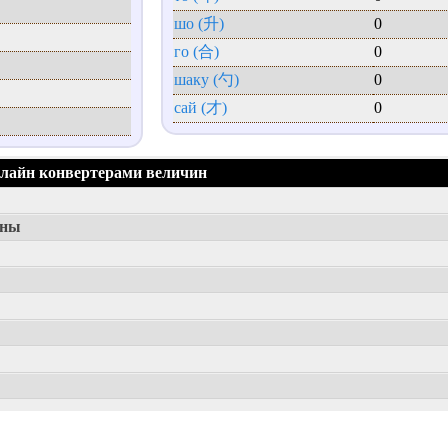
шо (升)
0
го (合)
0
шаку (勺)
0
сай (才)
0
нлайн конвертерами величин
ины