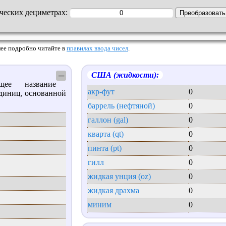
ических дециметрах:
Более подробно читайте в
правилах ввода чисел
.
США (жидкости):
─
 название
акр-фут
0
диниц, основанной
.
баррель (нефтяной)
0
галлон (gal)
0
кварта (qt)
0
пинта (pt)
0
гилл
0
жидкая унция (oz)
0
жидкая драхма
0
миним
0