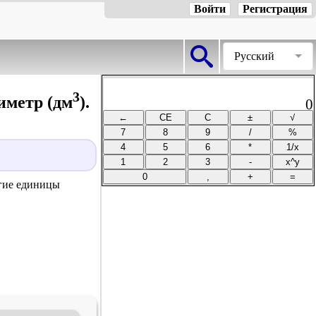
Войти
Регистрация
Русский
3
иметр (дм
).
0
угие единицы