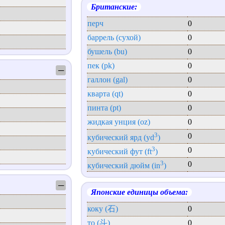
Британские:
перч
0
баррель (сухой)
0
бушель (bu)
0
пек (pk)
0
─
галлон (gal)
0
кварта (qt)
0
пинта (pt)
0
жидкая унция (oz)
0
3
0
кубический ярд (yd
)
3
0
кубический фут (ft
)
3
0
кубический дюйм (in
)
─
Японские единицы объема:
коку (石)
0
то (斗)
0