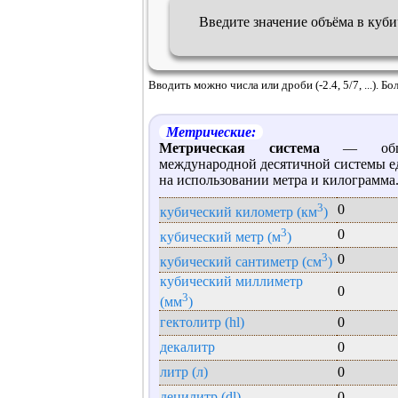
Введите значение объёма в куб
Вводить можно числа или дроби (-2.4, 5/7, ...). 
Метрические:
Метрическая система
— общее
международной десятичной системы е
на использовании метра и килограмма
3
0
кубический километр (км
)
3
0
кубический метр (м
)
3
0
кубический сантиметр (см
)
кубический миллиметр
0
3
(мм
)
гектолитр (hl)
0
декалитр
0
литр (л)
0
децилитр (dl)
0