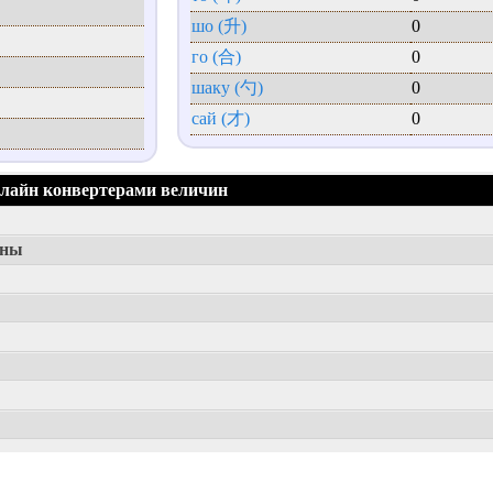
шо (升)
0
го (合)
0
шаку (勺)
0
сай (才)
0
нлайн конвертерами величин
ины