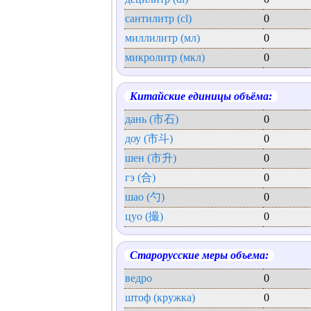
сантилитр (cl)
0
миллилитр (мл)
0
микролитр (мкл)
0
Китайские единицы объёма:
дань (市石)
0
доу (市斗)
0
шен (市升)
0
гэ (合)
0
шао (勺)
0
цуо (撮)
0
Старорусские меры объема:
ведро
0
штоф (кружка)
0