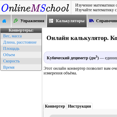
Изучение математики 
Изучайте математику с
Упражнения
Калькуляторы
Справочн
Конвертеры:
Вес, масса
Онлайн калькулятор. Ко
Длина, расстояние
Площадь
Объем
3
Кубический дециметр (дм
)
— единиц
Скорость
Время
Этот онлайн конвертер позволит вам оч
измерения объёма.
Конвертер
Инструкция