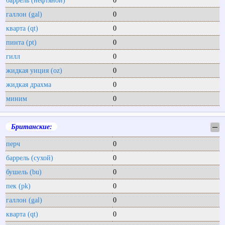
баррель (нефтяной)
0
галлон (gal)
0
кварта (qt)
0
пинта (pt)
0
гилл
0
жидкая унция (oz)
0
жидкая драхма
0
миним
0
Британские:
─
перч
0
баррель (сухой)
0
бушель (bu)
0
пек (pk)
0
галлон (gal)
0
кварта (qt)
0