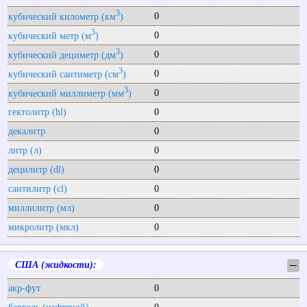
3
0
кубический километр (км
)
3
0
кубический метр (м
)
3
0
кубический дециметр (дм
)
3
0
кубический сантиметр (см
)
3
0
кубический миллиметр (мм
)
гектолитр (hl)
0
декалитр
0
литр (л)
0
децилитр (dl)
0
сантилитр (cl)
0
миллилитр (мл)
0
микролитр (мкл)
0
США (жидкости):
─
акр-фут
0