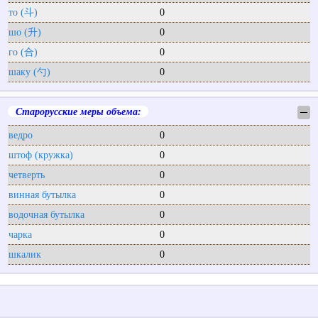
то (斗)
0
шо (升)
0
го (合)
0
шаку (勺)
0
Старорусские меры объема:
─
ведро
0
штоф (кружка)
0
четверть
0
винная бутылка
0
водочная бутылка
0
чарка
0
шкалик
0