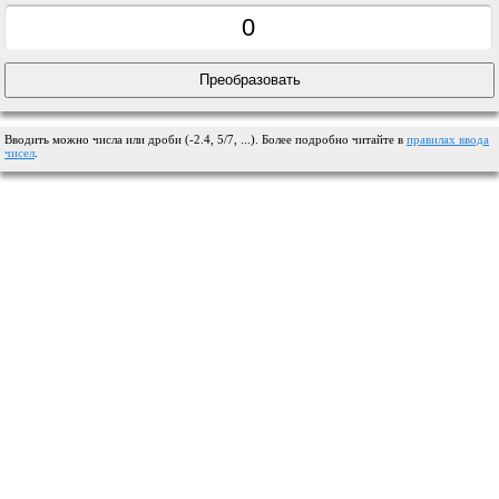
Вводить можно числа или дроби (-2.4, 5/7, ...). Более подробно читайте в
правилах ввода
чисел
.