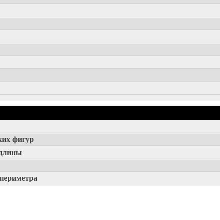
ких фигур
 длины
периметра