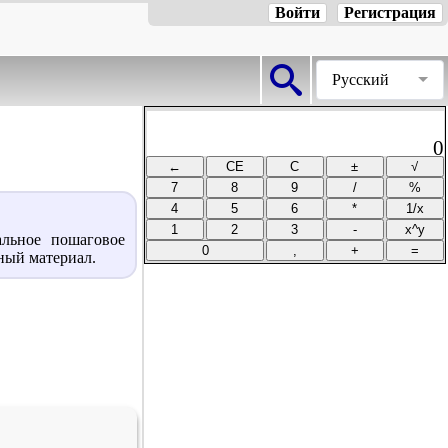
Войти
Регистрация
Русский
0
альное пошаговое
ный материал.