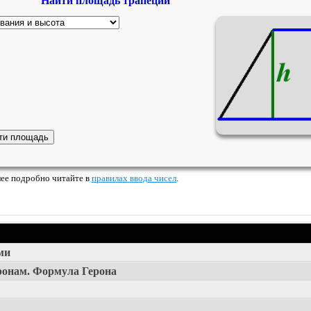
Найти площадь трапеции
Более подробно читайте в
правилах ввода чисел
.
ми
ронам. Формула Герона