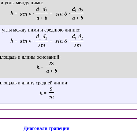
 и углы между ними:
d
d
d
d
1
2
1
2
h
=
sin γ ·
=
sin δ ·
a
b
a
b
+
+
и, углы между ними и среднюю линию:
d
d
d
d
1
2
1
2
h
=
sin γ ·
=
sin δ ·
m
m
2
2
 площадь и длины оснований:
2S
h
=
a
b
+
площадь и длину средней линии:
S
h
=
m
Диагонали трапеции