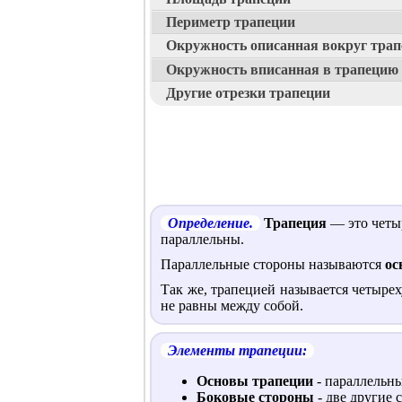
Периметр трапеции
Окружность описанная вокруг тра
Окружность вписанная в трапецию
Другие отрезки трапеции
Определение.
Трапеция
— это четыр
параллельны.
Параллельные стороны называются
ос
Так же, трапецией называется четыре
не равны между собой.
Элементы трапеции:
Основы трапеции
- параллельн
Боковые стороны
- две другие 