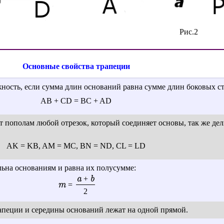
Рис.2
Основные свойства трапеции
ность, если сумма длин оснований равна сумме длин боковых с
AB + CD = BC + AD
ет пополам любой отрезок, который соединяет основы, так же де
AK = KB, AM = MC, BN = ND, CL = LD
льна основаниям и равна их полусумме:
a
b
+
m
=
2
рапеции и середины оснований лежат на одной прямой.