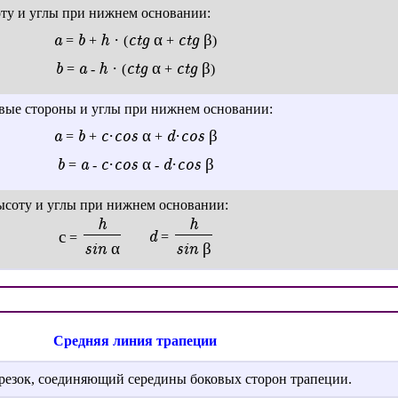
оту и углы при нижнем основании:
a
b
h ·
ctg α
ctg β
=
+
(
+
)
b
a
h ·
ctg α
ctg β
=
-
(
+
)
овые стороны и углы при нижнем основании:
a
b
c·
cos α
d·
cos β
=
+
+
b
a
c·
cos α
d·
cos β
=
-
-
ысоту и углы при нижнем основании:
h
h
d
с
=
=
sin α
sin β
Средняя линия трапеции
трезок, соединяющий середины боковых сторон трапеции.