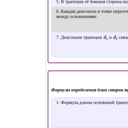
5. В трапеции её боковая сторона в
6. Каждая диагональ в точке пересе
между основаниями:
d
d
7. Диагонали трапеции
и
связ
1
2
Формулы определения длин сторон т
1. Формула длины оснований трапе