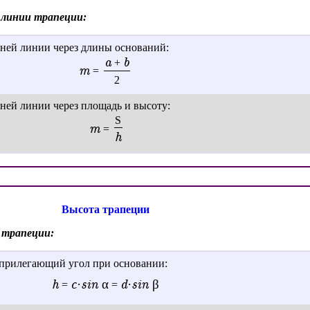
 линии трапеции:
дней линии через длины оснований:
a
b
+
m
=
2
ней линии через площадь и высоту:
S
m
=
h
Высота трапеции
 трапеции:
 прилегающий угол при основании:
h
c·
sin α
d·
sin β
=
=