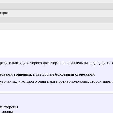
пеции
ехугольник, у которого две стороны параллельны, а две другие
новами трапеции
, а две другие
боковыми сторонами
хугольник, у которого одна пара противоположных сторон парал
ые стороны
стороны