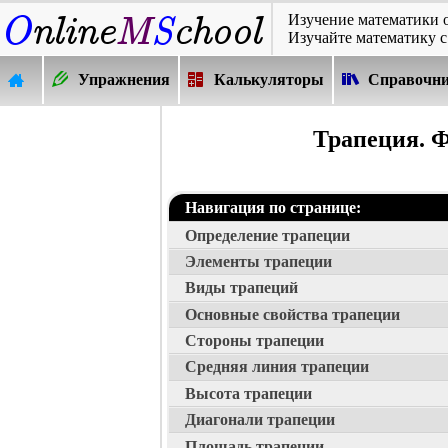
Изучение математики 
Изучайте математику с
Упражнения
Калькуляторы
Справочн
Трапеция. Ф
Навигация по странице:
Определение трапеции
Элементы трапеции
Виды трапеций
Основные свойства трапеции
Стороны трапеции
Средняя линия трапеции
Высота трапеции
Диагонали трапеции
Площадь трапеции