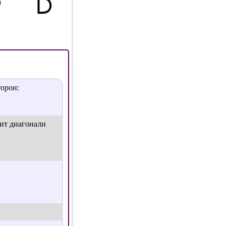
торон:
лит диагонали