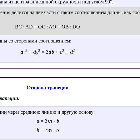
идна из центра вписанной окружности под углом 90°.
чения делится на две части с таким соотношением длины, как с
BC : AD = OC : AO = OB : DO
аны со сторонами соотношением:
2
2
2
2
d
d
a
b
c
d
+
= 2
+
+
1
2
Сторона трапеции
рапеции:
ции через среднюю линию и другую основу:
a
m
b
= 2
-
b
m
a
= 2
-