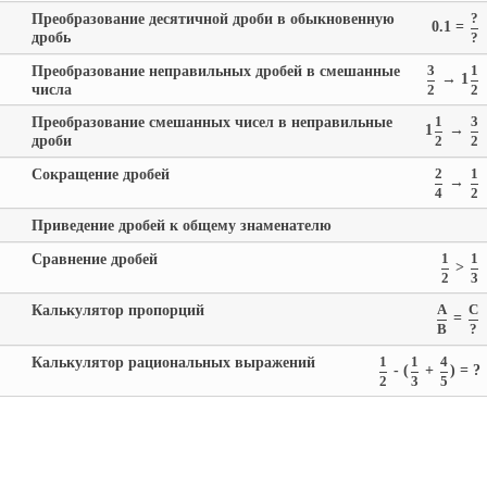
Преобразование десятичной дроби в обыкновенную
?
0.1 =
дробь
?
Преобразование неправильных дробей в смешанные
3
1
→ 1
числа
2
2
Преобразование смешанных чисел в неправильные
1
3
1
→
дроби
2
2
Сокращение дробей
2
1
→
4
2
Приведение дробей к общему знаменателю
Сравнение дробей
1
1
>
2
3
Калькулятор пропорций
A
C
=
B
?
Калькулятор рациональных выражений
1
1
4
- (
+
) = ?
2
3
5