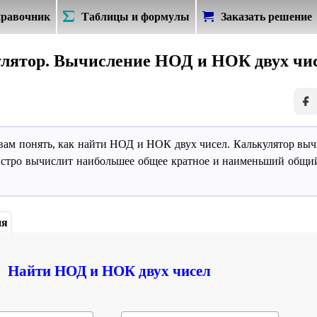
равочник
Таблицы и формулы
Заказать решение
к:
Русский
лятор. Вычисление НОД и НОК двух чи
Deutsch
Таблицы и формулы
Справочник
English
Español
Français
Русский
вам понять, как найти НОД и НОК двух чисел. Калькулятор вы
Українська
ыстро вычислит наибольшее общее кратное и наименьший общий
ия
Найти НОД и НОК двух чисел