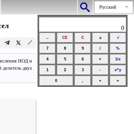
Русский
Deutsch
English
сел
0
Español
Калькуляторы
Упражнения
Главная
Français
🔗
Русский
Заказать решение
Українська
числения НОД и
 делитель двух