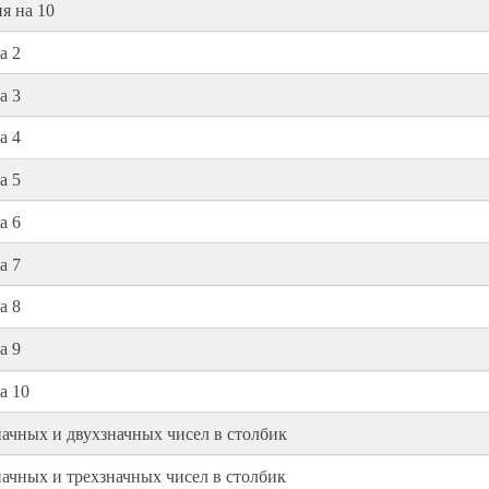
я на 10
а 2
а 3
а 4
а 5
а 6
а 7
а 8
а 9
а 10
чных и двухзначных чисел в столбик
чных и трехзначных чисел в столбик