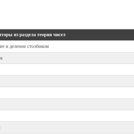
торы из раздела теория чисел
ие и деление столбиком
ик
и