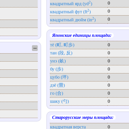
2
0
квадратный ярд (yd
)
2
0
квадратный фут (ft
)
2
0
квадратный дюйм (in
)
Японские единицы площади:
тё (町, 町歩)
0
─
тан (段, 反)
0
унэ (畝)
0
бу (歩)
0
цубо (坪)
0
дзё (畳)
0
го (合)
0
шаку (勺)
0
Старорусские меры площади:
квадратная верста
0