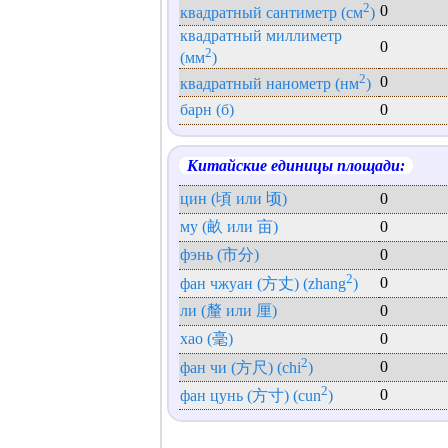
2
0
квадратный сантиметр (см
)
квадратный миллиметр
0
2
(мм
)
2
0
квадратный нанометр (нм
)
барн (б)
0
Китайские единицы площади:
цин (頃 или 顷)
0
му (畝 или 亩)
0
фэнь (市分)
0
2
0
фан чжуан (方丈) (zhang
)
ли (釐 или 厘)
0
хао (毫)
0
2
0
фан чи (方尺) (chi
)
2
0
фан цунь (方寸) (cun
)