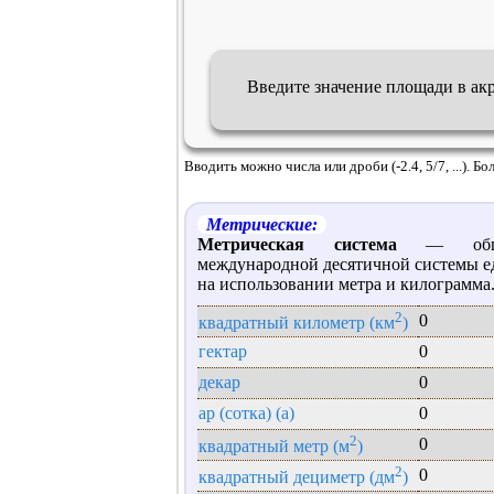
Введите значение площади в ак
Вводить можно числа или дроби (-2.4, 5/7, ...). 
Метрические:
Метрическая система
— общее
международной десятичной системы е
на использовании метра и килограмма
2
0
квадратный километр (км
)
гектар
0
декар
0
ар (сотка) (a)
0
2
0
квадратный метр (м
)
2
0
квадратный дециметр (дм
)