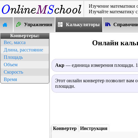
Изучение математики 
Изучайте математику с
Упражнения
Калькуляторы
Справочн
Конвертеры:
Онлайн кальк
Вес, масса
Длина, расстояние
Площадь
Объем
Акр
— единица измерения площади. 1 
Скорость
Время
Этот онлайн конвертер позволит вам о
площади.
Конвертер
Инструкция