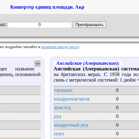
Конвертер единиц площади. Акр
рах:
Более подробно читайте в
правилах ввода чисел
.
Английские (Американские):
─
 название
Английская (Американская) систем
диниц, основанной
на британских мерах. С 1958 года ис
.
связь с метрической системой: 1 дюйм =
тауншип
0
квадратная миля
0
хомстед
0
руд
0
квадратный род
0
перч
0