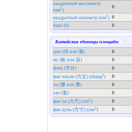
квадратный миллиметр
0
2
(мм
)
2
0
квадратный нанометр (нм
)
барн (б)
0
Китайские единицы площади:
цин (頃 или 顷)
0
му (畝 или 亩)
0
фэнь (市分)
0
2
0
фан чжуан (方丈) (zhang
)
ли (釐 или 厘)
0
хао (毫)
0
2
0
фан чи (方尺) (chi
)
2
0
фан цунь (方寸) (cun
)