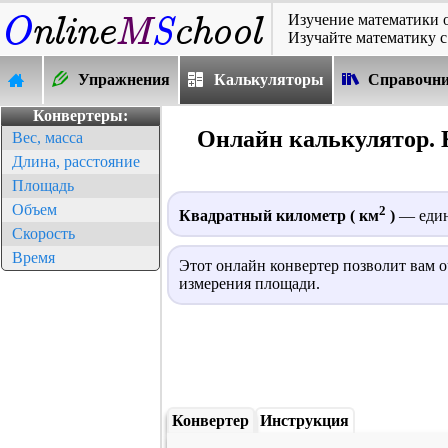
Изучение математики 
Изучайте математику с
Упражнения
Калькуляторы
Справочн
Конвертеры:
Онлайн калькулятор. 
Вес, масса
Длина, расстояние
Площадь
Объем
2
Квадратный километр ( км
)
— един
Скорость
Время
Этот онлайн конвертер позволит вам 
измерения площади.
Конвертер
Инструкция