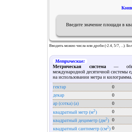
Конв
Введите значение площади в кв
Вводить можно числа или дроби (-2.4, 5/7, ...). 
Метрические:
Метрическая система
— общее
международной десятичной системы е
на использовании метра и килограмма
гектар
0
декар
0
ар (сотка) (a)
0
2
0
квадратный метр (м
)
2
0
квадратный дециметр (дм
)
2
0
квадратный сантиметр (см
)