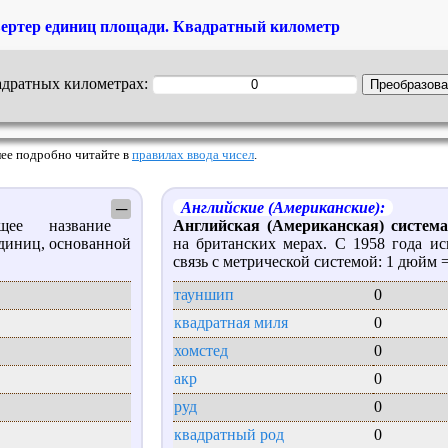
ертер единиц площади. Квадратный километр
адратных километрах:
Более подробно читайте в
правилах ввода чисел
.
Английские (Американские):
─
 название
Английская (Американская) систем
диниц, основанной
на британских мерах. С 1958 года ис
.
связь с метрической системой: 1 дюйм =
тауншип
0
квадратная миля
0
хомстед
0
акр
0
руд
0
квадратный род
0