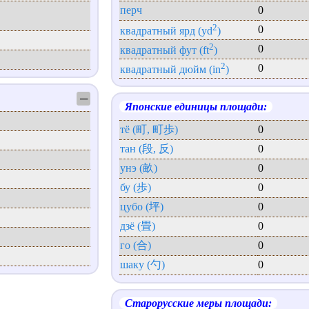
перч
0
2
0
квадратный ярд (yd
)
2
0
квадратный фут (ft
)
2
0
квадратный дюйм (in
)
─
Японские единицы площади:
тё (町, 町歩)
0
тан (段, 反)
0
унэ (畝)
0
бу (歩)
0
цубо (坪)
0
дзё (畳)
0
го (合)
0
шаку (勺)
0
Старорусские меры площади: