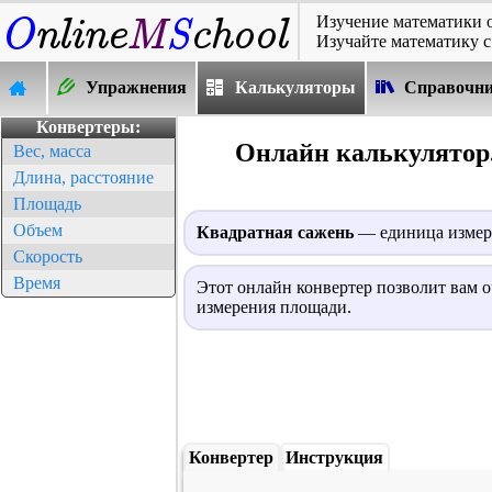
Изучение математики 
Изучайте математику с
Упражнения
Калькуляторы
Справочн
Конвертеры:
Онлайн калькулятор.
Вес, масса
Длина, расстояние
Площадь
Объем
Квадратная сажень
— единица измере
Скорость
Время
Этот онлайн конвертер позволит вам 
измерения площади.
Конвертер
Инструкция