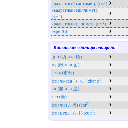
2
0
квадратный сантиметр (см
)
квадратный миллиметр
0
2
(мм
)
2
0
квадратный нанометр (нм
)
барн (б)
0
Китайские единицы площади:
цин (頃 или 顷)
0
му (畝 или 亩)
0
фэнь (市分)
0
2
0
фан чжуан (方丈) (zhang
)
ли (釐 или 厘)
0
хао (毫)
0
2
0
фан чи (方尺) (chi
)
2
0
фан цунь (方寸) (cun
)