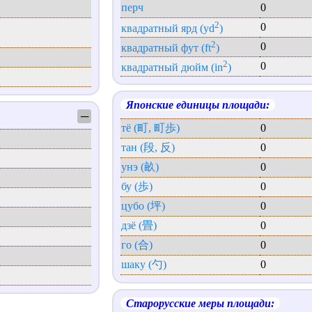
перч
0
2
0
квадратный ярд (yd
)
2
0
квадратный фут (ft
)
2
0
квадратный дюйм (in
)
Японские единицы площади:
─
тё (町, 町歩)
0
тан (段, 反)
0
унэ (畝)
0
бу (歩)
0
цубо (坪)
0
дзё (畳)
0
го (合)
0
шаку (勺)
0
Старорусские меры площади: