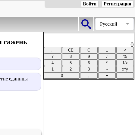
Войти
Регистрация
Русский
я сажень
0
ругие единицы