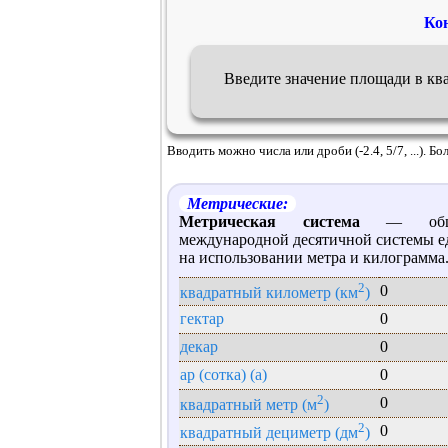
Ко
Введите значение площади в кв
Вводить можно числа или дроби (-2.4, 5/7, ...). 
Метрические:
Метрическая система
— общее
международной десятичной системы е
на использовании метра и килограмма
2
0
квадратный километр (км
)
гектар
0
декар
0
ар (сотка) (a)
0
2
0
квадратный метр (м
)
2
0
квадратный дециметр (дм
)