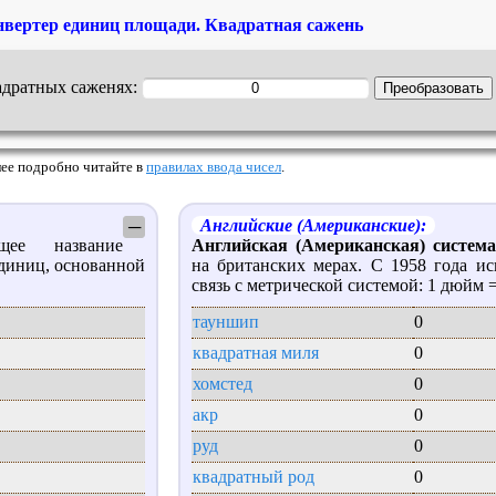
нвертер единиц площади. Квадратная сажень
адратных саженях:
Более подробно читайте в
правилах ввода чисел
.
Английские (Американские):
─
 название
Английская (Американская) систем
диниц, основанной
на британских мерах. С 1958 года ис
.
связь с метрической системой: 1 дюйм =
тауншип
0
квадратная миля
0
хомстед
0
акр
0
руд
0
квадратный род
0