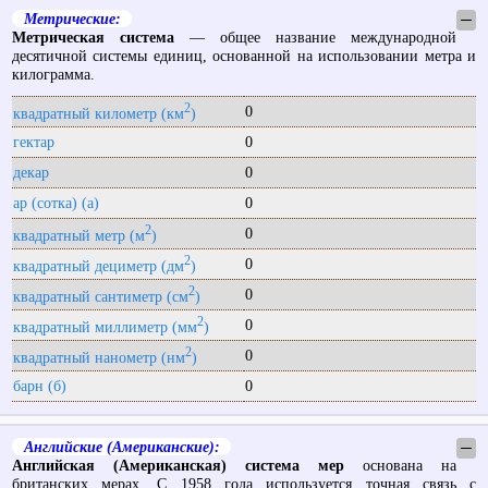
Метрические:
─
Метрическая система
— общее название международной
десятичной системы единиц, основанной на использовании метра и
килограмма.
2
0
квадратный километр (км
)
гектар
0
декар
0
ар (сотка) (a)
0
2
0
квадратный метр (м
)
2
0
квадратный дециметр (дм
)
2
0
квадратный сантиметр (см
)
2
0
квадратный миллиметр (мм
)
2
0
квадратный нанометр (нм
)
барн (б)
0
Английские (Американские):
─
Английская (Американская) система мер
основана на
британских мерах. С 1958 года используется точная связь с