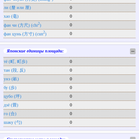
ли (釐 или 厘)
0
хао (毫)
0
2
0
фан чи (方尺) (chi
)
2
0
фан цунь (方寸) (cun
)
Японские единицы площади:
─
тё (町, 町歩)
0
тан (段, 反)
0
унэ (畝)
0
бу (歩)
0
цубо (坪)
0
дзё (畳)
0
го (合)
0
шаку (勺)
0