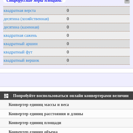
Старорусские меры площади:
─
квадратная верста
0
десятина (хозяйственная)
0
десятина (казенная)
0
квадратная сажень
0
квадратный аршин
0
квадратный фут
0
квадратный вершок
0
Попробуйте воспользоваться онлайн конвертерами величин
Конвертер единиц массы и веса
Конвертер единиц расстояния и длины
Конвертер единиц площади
Конвертер единиц объема