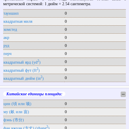
метрической системой: 1 дюйм = 2.54 сантиметра.
тауншип
0
квадратная миля
0
хомстед
0
акр
0
руд
0
перч
0
2
0
квадратный ярд (yd
)
2
0
квадратный фут (ft
)
2
0
квадратный дюйм (in
)
Китайские единицы площади:
─
цин (頃 или 顷)
0
му (畝 или 亩)
0
фэнь (市分)
0
2
0
фан чжуан (方丈) (zhang
)