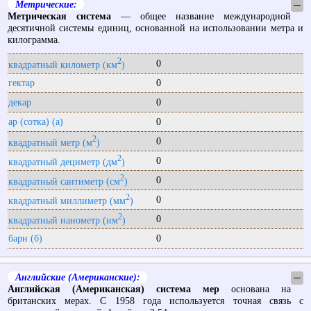
Метрические:
─
Метрическая система
— общее название международной
десятичной системы единиц, основанной на использовании метра и
килограмма.
2
0
квадратный километр (км
)
гектар
0
декар
0
ар (сотка) (a)
0
2
0
квадратный метр (м
)
2
0
квадратный дециметр (дм
)
2
0
квадратный сантиметр (см
)
2
0
квадратный миллиметр (мм
)
2
0
квадратный нанометр (нм
)
барн (б)
0
Английские (Американские):
─
Английская (Американская) система мер
основана на
британских мерах. С 1958 года используется точная связь с