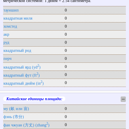
метрической системой: 1 дюйм = 2.54 сантиметра.
тауншип
0
квадратная миля
0
хомстед
0
акр
0
руд
0
квадратный род
0
перч
0
2
0
квадратный ярд (yd
)
2
0
квадратный фут (ft
)
2
0
квадратный дюйм (in
)
Китайские единицы площади:
─
му (畝 или 亩)
0
фэнь (市分)
0
2
0
фан чжуан (方丈) (zhang
)