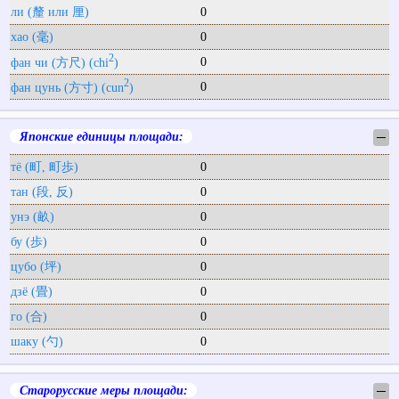
ли (釐 или 厘)
0
хао (毫)
0
2
0
фан чи (方尺) (chi
)
2
0
фан цунь (方寸) (cun
)
Японские единицы площади:
─
тё (町, 町歩)
0
тан (段, 反)
0
унэ (畝)
0
бу (歩)
0
цубо (坪)
0
дзё (畳)
0
го (合)
0
шаку (勺)
0
Старорусские меры площади:
─