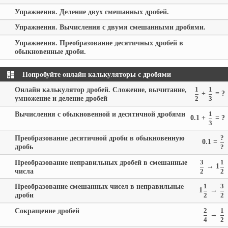
Упражнения. Деление двух смешанных дробей.
Упражнения. Вычисления с двумя смешанными дробями.
Упражнения. Преобразование десятичных дробей в
обыкновенные дроби.
Попробуйте онлайн калькуляторы с дробями
Онлайн калькулятор дробей. Сложение, вычитание,
1
1
+
= ?
умножение и деление дробей
2
3
Вычисления с обыкновенной и десятичной дробями
1
0.1 +
= ?
3
Преобразование десятичной дроби в обыкновенную
?
0.1 =
дробь
?
Преобразование неправильных дробей в смешанные
3
1
→ 1
числа
2
2
Преобразование смешанных чисел в неправильные
1
3
1
→
дроби
2
2
Сокращение дробей
2
1
→
4
2