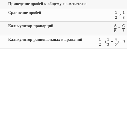
Приведение дробей к общему знаменателю
Сравнение дробей
1
1
>
2
3
Калькулятор пропорций
A
C
=
B
?
Калькулятор рациональных выражений
1
1
4
- (
+
) = ?
2
3
5