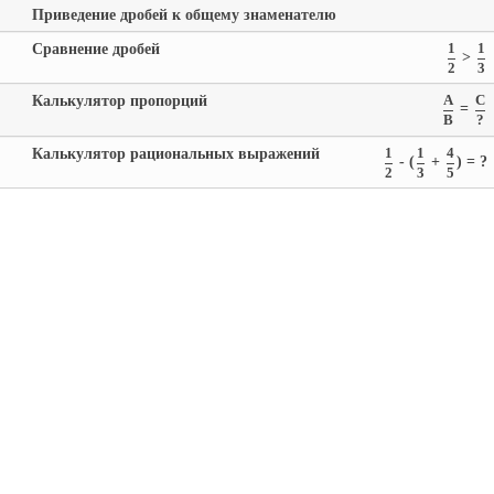
Приведение дробей к общему знаменателю
Сравнение дробей
1
1
>
2
3
Калькулятор пропорций
A
C
=
B
?
Калькулятор рациональных выражений
1
1
4
- (
+
) = ?
2
3
5