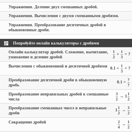
Упражнения. Деление двух смешанных дробей.
Упражнения. Вычисления с двумя смешанными дробями.
Упражнения. Преобразование десятичных дробей в
обыкновенные дроби.
Попробуйте онлайн калькуляторы с дробями
Онлайн калькулятор дробей. Сложение, вычитание,
1
1
+
= ?
умножение и деление дробей
2
3
Вычисления с обыкновенной и десятичной дробями
1
0.1 +
= ?
3
Преобразование десятичной дроби в обыкновенную
?
0.1 =
дробь
?
Преобразование неправильных дробей в смешанные
3
1
→ 1
числа
2
2
Преобразование смешанных чисел в неправильные
1
3
1
→
дроби
2
2
Сокращение дробей
2
1
→
4
2