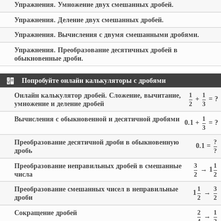
Упражнения. Умножение двух смешанных дробей.
Упражнения. Деление двух смешанных дробей.
Упражнения. Вычисления с двумя смешанными дробями.
Упражнения. Преобразование десятичных дробей в
обыкновенные дроби.
Попробуйте онлайн калькуляторы с дробями
Онлайн калькулятор дробей. Сложение, вычитание,
1
1
+
= ?
умножение и деление дробей
2
3
Вычисления с обыкновенной и десятичной дробями
1
0.1 +
= ?
3
Преобразование десятичной дроби в обыкновенную
?
0.1 =
дробь
?
Преобразование неправильных дробей в смешанные
3
1
→ 1
числа
2
2
Преобразование смешанных чисел в неправильные
1
3
1
→
дроби
2
2
Сокращение дробей
2
1
→