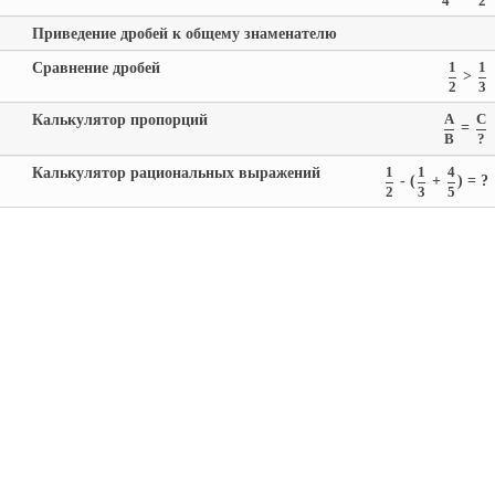
4
2
Приведение дробей к общему знаменателю
Сравнение дробей
1
1
>
2
3
Калькулятор пропорций
A
C
=
B
?
Калькулятор рациональных выражений
1
1
4
- (
+
) = ?
2
3
5